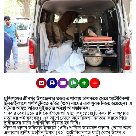
মুন্সিগঞ্জের শ্রীনগর উপজেলার তন্তর এলাকায় চালককে মেরে অটোরিকশা
ছিনতাইকালে গণপিটুনিতে জহির (৩৫) নামের এক যুবক নিহত হয়েছেন। এ
ঘটনায় আহত আরও দুইজনের অবস্থা আশঙ্কাজনক।
শনিবার বেলা ১১টার দিকে উপজেলা স্বাস্থ্য কমপ্লেক্সে চিকিৎসাধীন অবস্থায়
মৃত্যু হয় ওই যুবকের। এর আগে ভোরে অটোরিকশা ছিনতাই করতে গিয়ে
স্থানীয়দের কাছে গণপিটুনির স্বীকার হন তিনি।
শ্রীনগর থানার অফিসার ইনচার্জ (ওসি) শাকিল আহমেদ জানান, ভোরে তন্তর
এলাকায় স্থানীয় মহসিন মিয়ার (৪২) অটোরিকশাতে যাত্রী বেসে উঠেন ৪