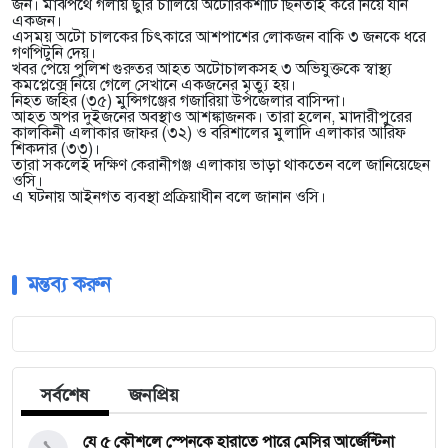
জন। মাঝপথে গলায় ছুরি চালিয়ে অটোরিকশাটি ছিনতাই করে নিয়ে যান
একজন।
এসময় অটো চালকের চিৎকারে আশপাশের লোকজন বাকি ৩ জনকে ধরে
গণপিটুনি দেয়।
খবর পেয়ে পুলিশ গুরুতর আহত অটোচালকসহ ৩ অভিযুক্তকে স্বাস্থ্য
কমপ্লেক্সে নিয়ে গেলে সেখানে একজনের মৃত্যু হয়।
নিহত জহির (৩৫) মুন্সিগঞ্জের গজারিয়া উপজেলার বাসিন্দা।
আহত অপর দুইজনের অবস্থাও আশঙ্কাজনক। তারা হলেন, মাদারীপুরের
কালকিনী এলাকার জাফর (৩২) ও বরিশালের মুলাদি এলাকার আরিফ
শিকদার (৩৩)।
তারা সকলেই দক্ষিণ কেরানীগঞ্জ এলাকায় ভাড়া থাকতেন বলে জানিয়েছেন
ওসি।
এ ঘটনায় আইনগত ব্যবস্থা প্রক্রিয়াধীন বলে জানান ওসি।
মন্তব্য করুন
সর্বশেষ
জনপ্রিয়
১
যে ৫ কৌশলে স্পেনকে হারাতে পারে মেসির আর্জেন্টিনা