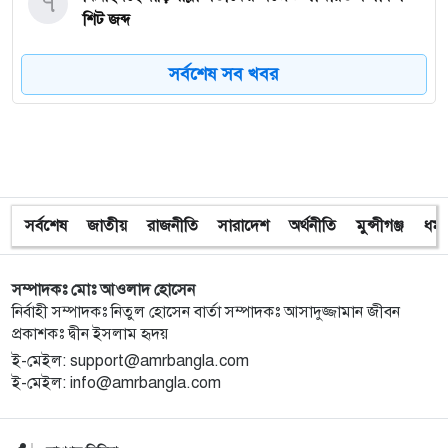
৭
শিট জব্দ
সর্বশেষ সব খবর
৮
ত্রয়োদশ জাতীয় নির্বাচন, শান্তিপূর্ণ ও নিরপেক্ষ হোক
৯
ইশরাকের আসনে ভোটকেন্দ্রে ঢুকে প্রিজাইডিং অফিসারের
ওপর হামলা বিএনপি নেতাকর্মীদের
সর্বশেষ
জাতীয়
রাজনীতি
সারাদেশ
অর্থনীতি
মুন্সীগঞ্জ
ধর্ম
১০
অবরুদ্ধ জামায়াত নেতাকে উদ্ধার করলেন এনসিপি নেত্রী ডা.
মিতু
সম্পাদকঃ মোঃ আওলাদ হোসেন
১১
ভোটকেন্দ্রের সামনে বস্তাভর্তি টাকাসহ স্বেচ্ছাসেবকদল নেতা
নির্বাহী সম্পাদকঃ নিতুল হোসেন বার্তা সম্পাদকঃ আসাদুজ্জামান জীবন
আটক
প্রকাশকঃ দ্বীন ইসলাম হৃদয়
ই-মেইল: support@amrbangla.com
ই-মেইল: info@amrbangla.com
১২
গোপালগঞ্জে ডিসির বাসভবনের সামনে ককটেল বিস্ফোরণ