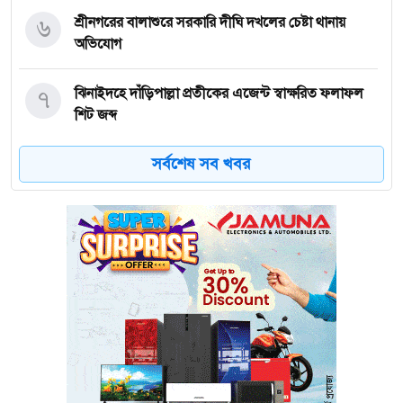
৬
শ্রীনগরের বালাশুরে সরকারি দীঘি দখলের চেষ্টা থানায়
অভিযোগ
৭
ঝিনাইদহে দাঁড়িপাল্লা প্রতীকের এজেন্ট স্বাক্ষরিত ফলাফল
শিট জব্দ
সর্বশেষ সব খবর
৮
ত্রয়োদশ জাতীয় নির্বাচন, শান্তিপূর্ণ ও নিরপেক্ষ হোক
৯
ইশরাকের আসনে ভোটকেন্দ্রে ঢুকে প্রিজাইডিং অফিসারের
ওপর হামলা বিএনপি নেতাকর্মীদের
১০
অবরুদ্ধ জামায়াত নেতাকে উদ্ধার করলেন এনসিপি নেত্রী ডা.
মিতু
১১
ভোটকেন্দ্রের সামনে বস্তাভর্তি টাকাসহ স্বেচ্ছাসেবকদল নেতা
আটক