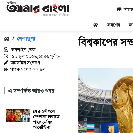
আজকের
সর্বশেষ
জ
/
খেলাধুলা
বিশ্বকাপের সম্প
অনলাইন ডেস্ক
১০ জুন ২০২৬, ৪:৪৬ পূর্বাহ্ন
অনলাইন সংস্করণ
পাঠক সংখ্যা ৫৫ জন
এ সম্পর্কিত আরও খবর
যে ৫ কৌশলে
স্পেনকে হারাতে
পারে মেসির
আর্জেন্টিনা