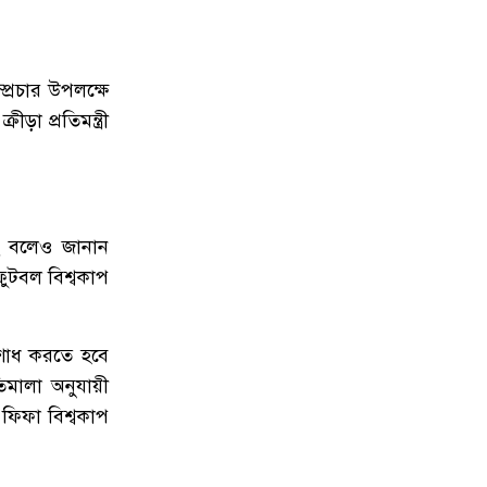
১০
অবরুদ্ধ জামায়াত নেতাকে উদ্ধার
করলেন এনসিপি নেত্রী ডা. মিতু
প্রচার উপলক্ষে
়া প্রতিমন্ত্রী
১১
ভোটকেন্দ্রের সামনে বস্তাভর্তি টাকাসহ
স্বেচ্ছাসেবকদল নেতা আটক
১২
গোপালগঞ্জে ডিসির বাসভবনের সামনে
ককটেল বিস্ফোরণ
ছে বলেও জানান
ফুটবল বিশ্বকাপ
১৩
সন্ত্রাসীদের ব্যবস্থা না নেওয়া হলে আমার
পক্ষে নির্বাচন করা সম্ভব নয় : ভিপি নূর
িশোধ করতে হবে
১৪
নির্বাচনী নিরাপত্তা পর্যবেক্ষণে ফরিদপুর
িমালা অনুযায়ী
ও মুন্সীগঞ্জে বিজিবি মহাপরিচালকের
 ফিফা বিশ্বকাপ
বেইজ ক্যাম্প পরিদর্শন