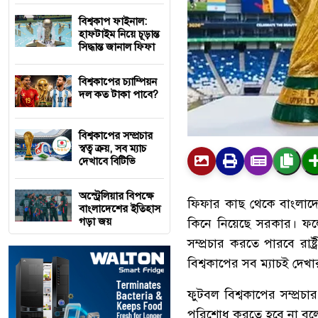
বিশ্বকাপ ফাইনাল:
হাফটাইম নিয়ে চূড়ান্ত
সিদ্ধান্ত জানাল ফিফা
বিশ্বকাপের চ্যাম্পিয়ন
দল কত টাকা পাবে?
বিশ্বকাপের সম্প্রচার
স্বত্ব ক্রয়, সব ম্যাচ
দেখাবে বিটিভি
অস্ট্রেলিয়ার বিপক্ষে
ফিফার কাছ থেকে বাংলাদেশে 
বাংলাদেশের ইতিহাস
গড়া জয়
কিনে নিয়েছে সরকার। ফলে 
সম্প্রচার করতে পারবে রাষ্
বিশ্বকাপের সব ম‍্যাচই দেখ
ফুটবল বিশ্বকাপের সম্প্রচ
পরিশোধ করতে হবে না বলে জা