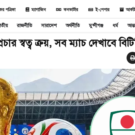
 পত্রিকা
ম্যাগাজিন
কনভার্টার
ই-পেপার
আর্ক
াতীয়
রাজনীতি
সারাদেশ
অর্থনীতি
মুন্সীগঞ্জ
ধর্ম
আন্ত
্রচার স্বত্ব ক্রয়, সব ম্যাচ দেখাবে বিট