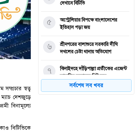
দেখাবে বিটিভি
৫
অস্ট্রেলিয়ার বিপক্ষে বাংলাদেশের
ইতিহাস গড়া জয়
৬
শ্রীনগরের বালাশুরে সরকারি দীঘি
দখলের চেষ্টা থানায় অভিযোগ
৭
ঝিনাইদহে দাঁড়িপাল্লা প্রতীকের এজেন্ট
স্বাক্ষরিত ফলাফল শিট জব্দ
সর্বশেষ সব খবর
্প্রচার স্বত্ব
৮
ত্রয়োদশ জাতীয় নির্বাচন, শান্তিপূর্ণ ও
ম্যাচ দেশজুড়ে
নিরপেক্ষ হোক
েমী বিনামূল্যে
৯
ইশরাকের আসনে ভোটকেন্দ্রে ঢুকে
প্রিজাইডিং অফিসারের ওপর হামলা
টাকাও বিটিভিকে
বিএনপি নেতাকর্মীদের