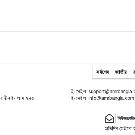
সর্বশেষ
জাতীয়
ই-মেইল: support@amrbangla
কঃ দ্বীন ইসলাম হৃদয়
ই-মেইল: info@amrbangla.com
নিউজলেটা
প্রতিদিন মেইলে 