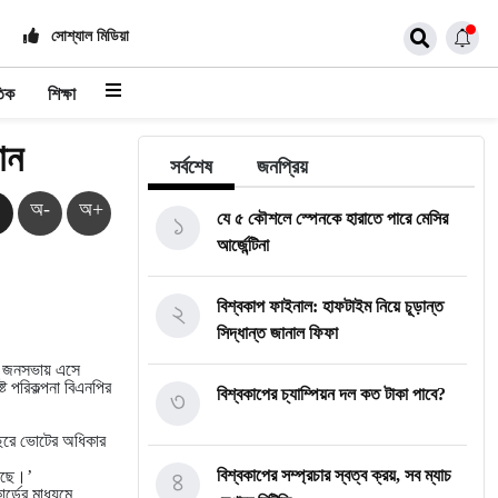
সোশ্যাল মিডিয়া
তিক
শিক্ষা
ান
সর্বশেষ
জনপ্রিয়
অ-
অ+
১
যে ৫ কৌশলে স্পেনকে হারাতে পারে মেসির
আর্জেন্টিনা
২
বিশ্বকাপ ফাইনাল: হাফটাইম নিয়ে চূড়ান্ত
সিদ্ধান্ত জানাল ফিফা
নী জনসভায় এসে
ট পরিকল্পনা বিএনপির
৩
বিশ্বকাপের চ্যাম্পিয়ন দল কত টাকা পাবে?
ছরে ভোটের অধিকার
৪
বিশ্বকাপের সম্প্রচার স্বত্ব ক্রয়, সব ম্যাচ
করছে।’
্ডের মাধ্যমে