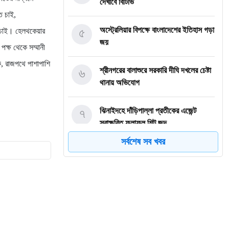
দেখাবে বিটিভি
ে চাই,
৫
অস্ট্রেলিয়ার বিপক্ষে বাংলাদেশের ইতিহাস গড়া
ে চাই। হেলথকেয়ার
জয়
ক্ষ থেকে সম্মানী
ক, রাজপথে পাশাপাশি
৬
শ্রীনগরের বালাশুরে সরকারি দীঘি দখলের চেষ্টা
থানায় অভিযোগ
৭
ঝিনাইদহে দাঁড়িপাল্লা প্রতীকের এজেন্ট
স্বাক্ষরিত ফলাফল শিট জব্দ
সর্বশেষ সব খবর
৮
ত্রয়োদশ জাতীয় নির্বাচন, শান্তিপূর্ণ ও
নিরপেক্ষ হোক
৯
ইশরাকের আসনে ভোটকেন্দ্রে ঢুকে প্রিজাইডিং
অফিসারের ওপর হামলা বিএনপি নেতাকর্মীদের