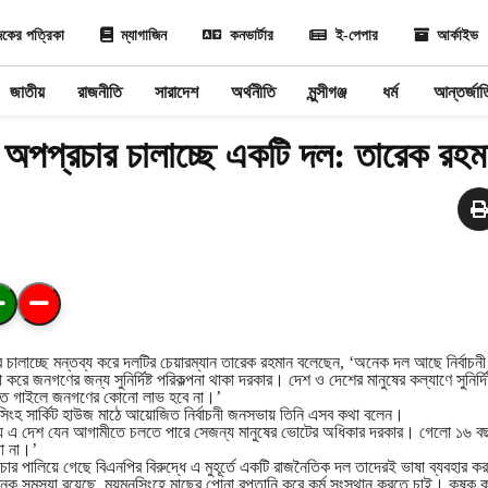
কের পত্রিকা
ম্যাগাজিন
কনভার্টার
ই-পেপার
আর্কাইভ
জাতীয়
রাজনীতি
সারাদেশ
অর্থনীতি
মুন্সীগঞ্জ
ধর্ম
আন্তর্জা
ে অপপ্রচার চালাচ্ছে একটি দল: তারেক রহম
র চালাচ্ছে মন্তব্য করে দলটির চেয়ারম্যান তারেক রহমান বলেছেন, ‘অনেক দল আছে নির্বাচ
 জনগণের জন্য সুনির্দিষ্ট পরিকল্পনা থাকা দরকার। দেশ ও দেশের মানুষের কল্যাণে সুনির্দিষ্
বত গাইলে জনগণের কোনো লাভ হবে না।’
মনসিংহ সার্কিট হাউজ মাঠে আয়োজিত নির্বাচনী জনসভায় তিনি এসব কথা বলেন।
ায় এ দেশ যেন আগামীতে চলতে পারে সেজন্য মানুষের ভোটের অধিকার দরকার। গেলো ১৬ ব
ো না।’
রাচার পালিয়ে গেছে বিএনপির বিরুদ্ধে এ মুহূর্তে একটি রাজনৈতিক দল তাদেরই ভাষা ব্যবহার 
েক সমস্যা রয়েছে, ময়মনসিংহে মাছের পোনা রপ্তানি করে কর্ম সংস্থান করতে চাই। কৃষক কার