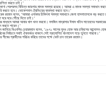
যোগিতা করতে চাই।’
োণা শেরপরসহ বিভিন্ন জায়গায় মাদক সমস্যা রয়েছে। আমরা এ মাদক সমস্যা সমাধান করত
তৈরি করতে হবে। ভোকেশনাল ট্রেনিংয়ের ব্যবস্থা করতে হবে।’
 তারেক রহমান বলেন, ‘আমারা এলাকার চিকিৎসা সমস্যা সমাধানে জেলা হাসপাতালকে বড় করত
্থা ঘরে ঘরে পৌঁছে দিতে চাই।’
রের মাধ্যমে আমরা আবার খাল খনন করবো। মসজিদ মাদ্রাসার ঈমাম খতিব সাহেবদের সরকারের প
পন করতে পারেন।’
বান জানিয়ে বিএনপির চেয়ারম্যান বলেন, ‘১৯৭১ সালের যুদ্ধ হোক আর চব্বিশের আন্দোলন হো
ের নির্বাচনে সবাই ঐক্যবদ্ধ থাকলে সেই প্রত্যাশিত বাংলাদেশ গড়ে তুলতে পারবো।’
 শীষের প্রার্থীদের পরিচয় করিয়ে তাদের পক্ষে ভোট চান তারেক রহমান।