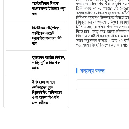
অস্ট্রেলিয়ার বিপক্ষে
কৃষকদের কাছে সার, বীজ ও কৃষি সহ
তিনি আরও বলেন, ‘আমরা চাই নেত্রক
বাংলাদেশের ইতিহাস গড়া
কর্মসংস্থানের মাধ্যমে যুবসমাজকে 
জয়
চিকিৎসা ব্যবস্থা উন্নয়নের বিষয়ে
নিযুক্ত করার মাধ্যমে চিকিৎসা ব্যবস
তিনি বলেন, ‘জলাধার খাল বিল উদ্ধা
ঝিনাইদহে দাঁড়িপাল্লা
দিতে চাই, যাতে করে ভালো জীবনযা
প্রতীকের এজেন্ট
নির্বাচনে সবাই ঐক্যবদ্ধ থাকার আহ্
স্বাক্ষরিত ফলাফল শিট
সবাই আন্দোলন করেছে। তাই ১২ তারিখ
জব্দ
পরে ময়মনসিংহ বিভাগের ২৪ জন ধানের
ত্রয়োদশ জাতীয় নির্বাচন,
শান্তিপূর্ণ ও নিরপেক্ষ
হোক
মন্তব্য করুন
ইশরাকের আসনে
ভোটকেন্দ্রে ঢুকে
প্রিজাইডিং অফিসারের
ওপর হামলা বিএনপি
নেতাকর্মীদের