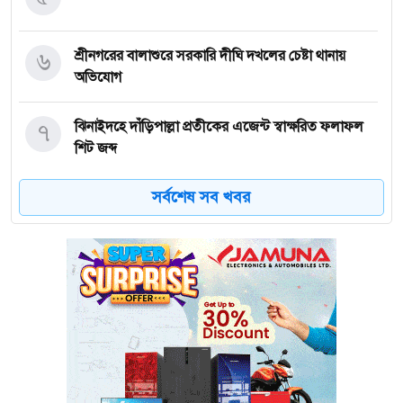
৬
শ্রীনগরের বালাশুরে সরকারি দীঘি দখলের চেষ্টা থানায়
অভিযোগ
৭
ঝিনাইদহে দাঁড়িপাল্লা প্রতীকের এজেন্ট স্বাক্ষরিত ফলাফল
শিট জব্দ
সর্বশেষ সব খবর
৮
ত্রয়োদশ জাতীয় নির্বাচন, শান্তিপূর্ণ ও নিরপেক্ষ হোক
৯
ইশরাকের আসনে ভোটকেন্দ্রে ঢুকে প্রিজাইডিং অফিসারের
ওপর হামলা বিএনপি নেতাকর্মীদের
১০
অবরুদ্ধ জামায়াত নেতাকে উদ্ধার করলেন এনসিপি নেত্রী ডা.
মিতু