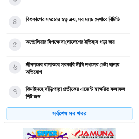
৪
বিশ্বকাপের সম্প্রচার স্বত্ব ক্রয়, সব ম্যাচ দেখাবে বিটিভি
৫
অস্ট্রেলিয়ার বিপক্ষে বাংলাদেশের ইতিহাস গড়া জয়
৬
শ্রীনগরের বালাশুরে সরকারি দীঘি দখলের চেষ্টা থানায়
অভিযোগ
৭
ঝিনাইদহে দাঁড়িপাল্লা প্রতীকের এজেন্ট স্বাক্ষরিত ফলাফল
শিট জব্দ
সর্বশেষ সব খবর
৮
ত্রয়োদশ জাতীয় নির্বাচন, শান্তিপূর্ণ ও নিরপেক্ষ হোক
৯
ইশরাকের আসনে ভোটকেন্দ্রে ঢুকে প্রিজাইডিং অফিসারের