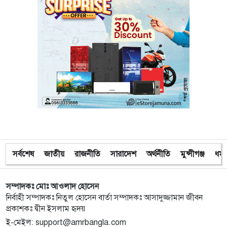
ওপর হামলা বিএনপি নেতাকর্মীদের
১০
অবরুদ্ধ জামায়াত নেতাকে উদ্ধার করলেন এনসিপি নেত্রী ডা.
মিতু
১১
ভোটকেন্দ্রের সামনে বস্তাভর্তি টাকাসহ স্বেচ্ছাসেবকদল নেতা
আটক
১২
গোপালগঞ্জে ডিসির বাসভবনের সামনে ককটেল বিস্ফোরণ
১৩
সন্ত্রাসীদের ব্যবস্থা না নেওয়া হলে আমার পক্ষে নির্বাচন করা
সর্বশেষ
জাতীয়
রাজনীতি
সারাদেশ
অর্থনীতি
মুন্সীগঞ্জ
ধর্ম
সম্ভব নয় : ভিপি নূর
সম্পাদকঃ মোঃ আওলাদ হোসেন
১৪
নির্বাচনী নিরাপত্তা পর্যবেক্ষণে ফরিদপুর ও মুন্সীগঞ্জে বিজিবি
নির্বাহী সম্পাদকঃ নিতুল হোসেন বার্তা সম্পাদকঃ আসাদুজ্জামান জীবন
মহাপরিচালকের বেইজ ক্যাম্প পরিদর্শন
প্রকাশকঃ দ্বীন ইসলাম হৃদয়
ই-মেইল: support@amrbangla.com