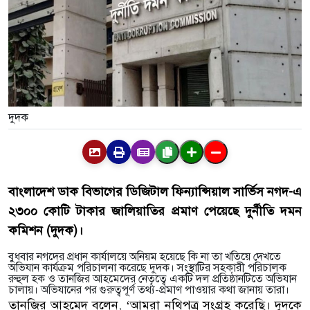
দুদক
বাংলাদেশ ডাক বিভাগের ডিজিটাল ফিন্যান্সিয়াল সার্ভিস নগদ-এ
২৩০০ কোটি টাকার জালিয়াতির প্রমাণ পেয়েছে দুর্নীতি দমন
কমিশন (দুদক)।
বুধবার নগদের প্রধান কার্যালয়ে অনিয়ম হয়েছে কি না তা খতিয়ে দেখতে
অভিযান কার্যক্রম পরিচালনা করেছে দুদক। সংস্থাটির সহকারী পরিচালক
রুহুল হক ও তানজির আহমেদের নেতৃত্বে একটি দল প্রতিষ্ঠানটিতে অভিযান
চালায়। অভিযানের পর গুরুত্বপূর্ণ তথ্য-প্রমাণ পাওয়ার কথা জানায় তারা।
তানজির আহমেদ বলেন, ‘আমরা নথিপত্র সংগ্রহ করেছি। দুদকে