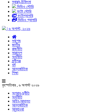
স্বাস্থ্য-চিকিৎসা
ভিডিও স্টোরি
ফটো স্টোরি
ফটোগ্যালারি
ভিডিও গ্যালারি
| ৬ অগাস্ট, ২০২৬
সর্বশেষ
জাতীয়
রাজনীতি
সারাদেশ
অর্থনীতি
মুন্সীগঞ্জ
ধর্ম
আন্তর্জাতিক
শিক্ষা
বৃহস্পতিবার , ৬ অগাস্ট ২০২৬
অপরাধ-দুর্নীতি
অর্থনীতি
আইন-আদালত
আন্তর্জাতিক
আবহাওয়া