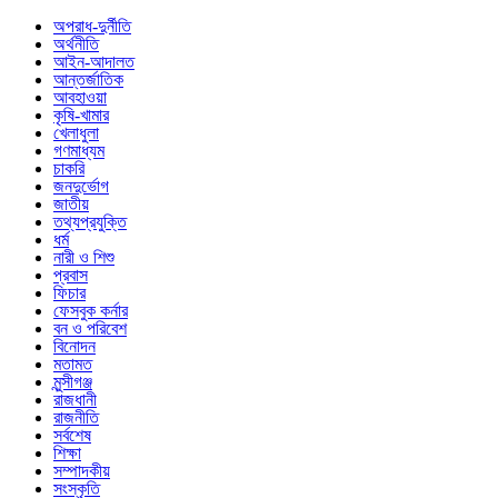
অপরাধ-দুর্নীতি
অর্থনীতি
আইন-আদালত
আন্তর্জাতিক
আবহাওয়া
কৃষি-খামার
খেলাধুলা
গণমাধ্যম
চাকরি
জনদুর্ভোগ
জাতীয়
তথ্যপ্রযুক্তি
ধর্ম
নারী ও শিশু
প্রবাস
ফিচার
ফেসবুক কর্নার
বন ও পরিবেশ
বিনোদন
মতামত
মুন্সীগঞ্জ
রাজধানী
রাজনীতি
সর্বশেষ
শিক্ষা
সম্পাদকীয়
সংস্কৃতি