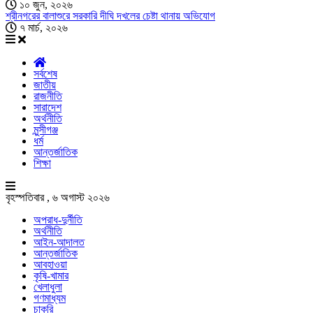
১০ জুন, ২০২৬
শ্রীনগরের বালাশুরে সরকারি দীঘি দখলের চেষ্টা থানায় অভিযোগ
৭ মার্চ, ২০২৬
সর্বশেষ
জাতীয়
রাজনীতি
সারাদেশ
অর্থনীতি
মুন্সীগঞ্জ
ধর্ম
আন্তর্জাতিক
শিক্ষা
বৃহস্পতিবার , ৬ অগাস্ট ২০২৬
অপরাধ-দুর্নীতি
অর্থনীতি
আইন-আদালত
আন্তর্জাতিক
আবহাওয়া
কৃষি-খামার
খেলাধুলা
গণমাধ্যম
চাকরি