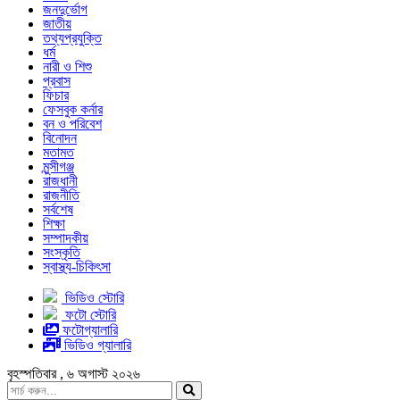
জনদুর্ভোগ
জাতীয়
তথ্যপ্রযুক্তি
ধর্ম
নারী ও শিশু
প্রবাস
ফিচার
ফেসবুক কর্নার
বন ও পরিবেশ
বিনোদন
মতামত
মুন্সীগঞ্জ
রাজধানী
রাজনীতি
সর্বশেষ
শিক্ষা
সম্পাদকীয়
সংস্কৃতি
স্বাস্থ্য-চিকিৎসা
ভিডিও স্টোরি
ফটো স্টোরি
ফটোগ্যালারি
ভিডিও গ্যালারি
বৃহস্পতিবার , ৬ অগাস্ট ২০২৬