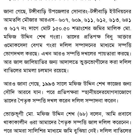
জানা
গেছে
,
টঙ্গীবাড়ি
উপজেলার
সোনারং
–
টঙ্গীবাড়ি
ইউনিয়নের
আমতলি
মৌজার
আরএস
–
৬০৭
,
৬০৯
,
৬১১
,
৬১২
,
৬১৩
,
৬৪১
ও
৬১৭
নং
দাগে
মোট
১৫০
.
৫০
শতাংশের
জমির
মালিক
মো
.
মফিজ
উদ্দিন
শেখ
গংরা।
তাদের
প্রতিপক্ষ
বিনু
আক্তার
ও
মোকসেদা
বেগম
গংরা
দলিল
সম্পাদনের
মাধ্যমে
সম্পত্তি
ভোগদখল
করছে।
এখন
আরও
সম্পত্তি
দখলের
পায়তারা
করছে।
আর
জাল
জালিয়াতির
জন্য
আদালতে
ভুক্তভোগীদের
করা
দলিল
বাতিলের
মামলা
চলমান
রয়েছে।
আরও
জানা
গেছে
,
১৯৯৩
সালে
মফিজ
উদ্দিন
শেখ
কাজের
জন্য
সৌদি
আরবে
যান।
পরে
প্রতিপক্ষরা
স্হানীয়দের
যোগসাজোগে
তাদের
পৈতৃক
সম্পত্তি
দখল
করেন
দলিল
সম্পাদনা
করেন।
ভোক্তভূগী
মো
.
মফিজ
উদ্দিন
শেখ
(
৬৮
)
বলেন
,
আমি
প্রবাসে
থাকাকালীন
ওরা
আমাদের
পৈতৃক
সম্পত্তি
জাল
দলিল
করে
নেন।
পরে
আমরা
সালিশির
মাধ্যমে
জমি
বুঝিয়া
নেই।
দলিল
বাতিলের