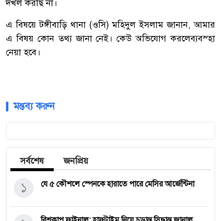
দখল
করছি
না।
এ
বিষয়ে
টঙ্গীবাড়ি
থানা
(
ওসি
)
মহিদুল
ইসলাম
জানান
,
আমার
এ
বিষয়
কোন
তথ্য
জানা
নেই।
কেউ
অভিযোগ
করলে
ব্যবস্হা
নেয়া
হবে।
মন্তব্য করুন
সর্বশেষ
জনপ্রিয়
১
যে ৫ কৌশলে স্পেনকে হারাতে পারে মেসির আর্জেন্টিনা
বিশ্বকাপ ফাইনাল: হাফটাইম নিয়ে চূড়ান্ত সিদ্ধান্ত জানাল