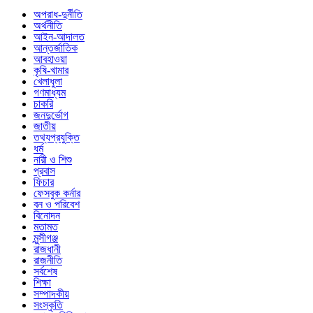
অপরাধ-দুর্নীতি
অর্থনীতি
আইন-আদালত
আন্তর্জাতিক
আবহাওয়া
কৃষি-খামার
খেলাধুলা
গণমাধ্যম
চাকরি
জনদুর্ভোগ
জাতীয়
তথ্যপ্রযুক্তি
ধর্ম
নারী ও শিশু
প্রবাস
ফিচার
ফেসবুক কর্নার
বন ও পরিবেশ
বিনোদন
মতামত
মুন্সীগঞ্জ
রাজধানী
রাজনীতি
সর্বশেষ
শিক্ষা
সম্পাদকীয়
সংস্কৃতি