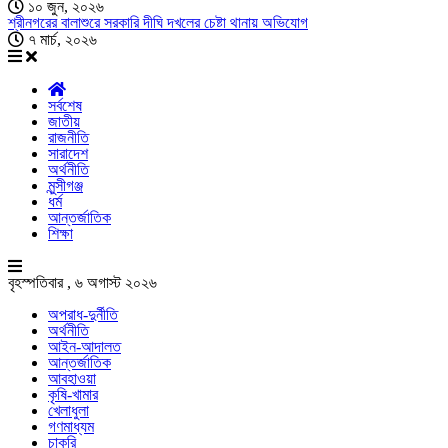
১০ জুন, ২০২৬
শ্রীনগরের বালাশুরে সরকারি দীঘি দখলের চেষ্টা থানায় অভিযোগ
৭ মার্চ, ২০২৬
সর্বশেষ
জাতীয়
রাজনীতি
সারাদেশ
অর্থনীতি
মুন্সীগঞ্জ
ধর্ম
আন্তর্জাতিক
শিক্ষা
বৃহস্পতিবার , ৬ অগাস্ট ২০২৬
অপরাধ-দুর্নীতি
অর্থনীতি
আইন-আদালত
আন্তর্জাতিক
আবহাওয়া
কৃষি-খামার
খেলাধুলা
গণমাধ্যম
চাকরি