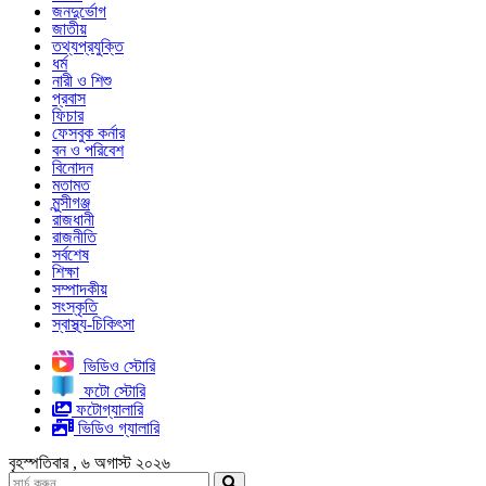
জনদুর্ভোগ
জাতীয়
তথ্যপ্রযুক্তি
ধর্ম
নারী ও শিশু
প্রবাস
ফিচার
ফেসবুক কর্নার
বন ও পরিবেশ
বিনোদন
মতামত
মুন্সীগঞ্জ
রাজধানী
রাজনীতি
সর্বশেষ
শিক্ষা
সম্পাদকীয়
সংস্কৃতি
স্বাস্থ্য-চিকিৎসা
ভিডিও স্টোরি
ফটো স্টোরি
ফটোগ্যালারি
ভিডিও গ্যালারি
বৃহস্পতিবার , ৬ অগাস্ট ২০২৬