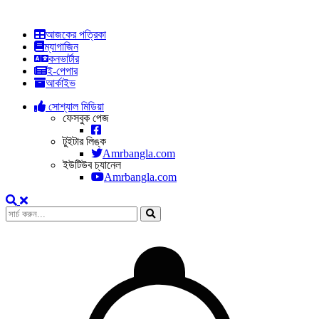
আজকের পত্রিকা
ম্যাগাজিন
কনভার্টার
ই-পেপার
আর্কাইভ
সোশ্যাল মিডিয়া
ফেসবুক পেজ
টুইটার লিঙ্ক
Amrbangla.com
ইউটিউব চ্যানেল
Amrbangla.com