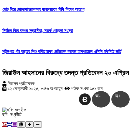
ভোট ঘিরে মোটরসাইকেলসহ যানচলাচলে বিধি-নিষেধ আরোপ
নির্বাচন ঘিরে তৎপর সন্ত্রাসীরা, সতর্ক গোয়েন্দা সংস্থা
শ্রীনগরে পাঁচ বছরের শিশু ধর্ষিত ঢাকা মেডিকেল কলেজ হাসপাতালে ওসিসি ইউনিটে ভর্তি
জিয়াউল আহসানের বিরুদ্ধে তদন্ত প্রতিবেদন ২০ এপ্রিল
নিজস্ব প্রতিবেদক
১২ ফেব্রুয়ারী ২০২৫, ৮:৪৬ অপরাহ্ন
|
পাঠক সংখ্যা ১৫১ জন
অ-
অ+
ছবি: সংগৃহীত