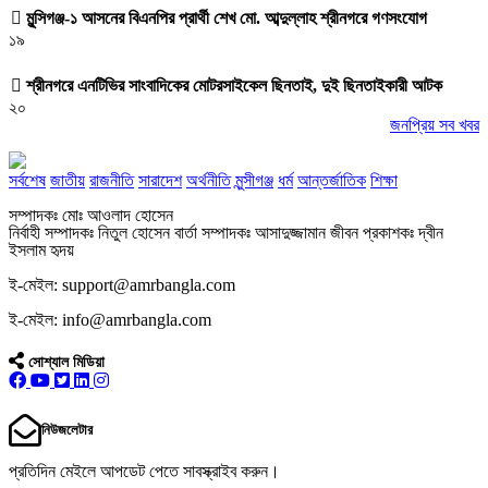
মুন্সিগঞ্জ-১ আসনের বিএনপির প্রার্থী শেখ মো. আব্দুল্লাহ শ্রীনগরে গণসংযোগ
১৯
শ্রীনগরে এনটিভির সাংবাদিকের মোটরসাইকেল ছিনতাই, দুই ছিনতাইকারী আটক
২০
জনপ্রিয় সব খবর
সর্বশেষ
জাতীয়
রাজনীতি
সারাদেশ
অর্থনীতি
মুন্সীগঞ্জ
ধর্ম
আন্তর্জাতিক
শিক্ষা
সম্পাদকঃ মোঃ আওলাদ হোসেন
নির্বাহী সম্পাদকঃ নিতুল হোসেন বার্তা সম্পাদকঃ আসাদুজ্জামান জীবন প্রকাশকঃ দ্বীন
ইসলাম হৃদয়
ই-মেইল: support@amrbangla.com
ই-মেইল: info@amrbangla.com
সোশ্যাল মিডিয়া
নিউজলেটার
প্রতিদিন মেইলে আপডেট পেতে সাবস্ক্রাইব করুন।