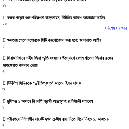
১৯
ফজর পড়েই শুরু পরিকল্পনা বাস্তবায়ন, বিটিভির ভাষণে জামায়াত আমির
২০
সর্বশেষ সব খবর
ক্ষমতায় গেলে যশোরকে সিটি করপোরেশন করা হবে: জামায়াত আমীর
১
সিরাজদিখানে শহীদ জিয়া স্মৃতি সংসদের উদ্যোগে বেগম খালেদা জিয়ার রুহের
মাগফেরাত কামনায় দোয়া
২
টিউলিপ সিদ্দিককে ‘দুর্নীতিগ্রস্ত’ বললেন ইলন মাস্ক
৩
মুন্সিগঞ্জ ১ আসনে বিএনপি প্রার্থী আব্দুল্লাহ’র নির্বাচনী সমাবেশ
৪
শ্রীনগরে নির্মাণাধীন মার্কেট দখল চেষ্টায় বাধা দিতে গিয়ে নিহত ১, আহত ৮
৫