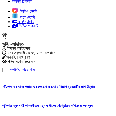
স্বাস্থ্য-চিকিৎসা
ভিডিও স্টোরি
ফটো স্টোরি
ফটোগ্যালারি
ভিডিও গ্যালারি
/
আইন-আদালত
নিজস্ব প্রতিবেদক
১২ ফেব্রুয়ারী ২০২৫, ৮:৪৬ অপরাহ্ন
অনলাইন সংস্করণ
পাঠক সংখ্যা ১৫১ জন
এ সম্পর্কিত আরও খবর
শ্রীনগরে ঘর থেকে গলায় তার পেচানো অবস্থায় বিকাশ ব্যবসায়ীর লাশ উদ্ধার
শ্রীনগরে ব্যবসায়ী আলমগীরের হত্যাকারীদের গ্রেপ্তারের দাবিতে মানববন্ধন