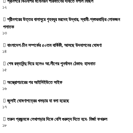
শ্রীনগরে বিএনপির মনোনয়ন পরিবর্তনের দাবীতে মশাল মিছিল
১২
শ্রীনগরের উত্তর বালাসুরে গৃহবধূর মরদেহ উদ্ধার, স্বামী-শ্বশুরবাড়ির লোকজন
পলাতক
১৩
বাংলাদেশ-চীন সম্পর্কের ৫০তম বার্ষিকী, আসছে উদযাপনের ঘোষণা
১৪
শেষ রক্তবিন্দু দিয়ে হলেও আ.লীগের পুনর্বাসন ঠেকাব: হাসনাত
১৫
অস্ত্রোপচারের পর আইসিইউতে সাইফ
১৬
জুলাই ঘোষণাপত্রের খসড়ায় যা বলা হয়েছে
১৭
তরুন প্রজন্মকে লেখাপড়ার দিকে বেশি গুরুত্ব দিতে হবে- মির্জা ফখরুল
১৮