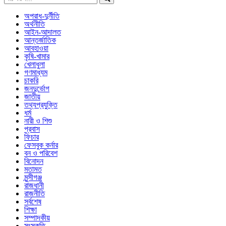
অপরাধ-দুর্নীতি
অর্থনীতি
আইন-আদালত
আন্তর্জাতিক
আবহাওয়া
কৃষি-খামার
খেলাধুলা
গণমাধ্যম
চাকরি
জনদুর্ভোগ
জাতীয়
তথ্যপ্রযুক্তি
ধর্ম
নারী ও শিশু
প্রবাস
ফিচার
ফেসবুক কর্নার
বন ও পরিবেশ
বিনোদন
মতামত
মুন্সীগঞ্জ
রাজধানী
রাজনীতি
সর্বশেষ
শিক্ষা
সম্পাদকীয়
সংস্কৃতি