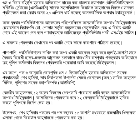
গুম ও বিচার বহির্ভূত হত্যার অভিযোগে দায়ের করা মামলায় ন্যাশনাল টেলিকমিউনিকেশন
মনিটরিং সেন্টারের (এনটিএমসি) সাবেক মহাপরিচালক জিয়াউল আহসানের বিরুদ্ধে তদন্ত
প্রতিবেদন জমা দেয়ার জন্য ২০ এপ্রিল ধার্য করেছে আন্তর্জাতিক অপরাধ ট্রাইব্যুনাল।
আজ বুধবার প্রসিকিউশনের আবেদনের পরিপ্রেক্ষিতে আন্তর্জাতিক অপরাধ ট্রাইব্যুনালের
চেয়ারম্যান বিচারপতি মো. গোলাম মর্তুজা মজুমদারের নেতৃত্বাধীন বেঞ্চ এ বিষয়ে শুনানি
শেষে এই আদেশ দেন বলে গণমাধ্যমকে জানিয়েছেন প্রসিকিউটর গাজী এমএইচ তামিম।
এ মামলায় গ্রেপ্তার দেখানোর পর শুনানি শেষে তাকে কারাগারে পাঠানো হয়েছে।
পাশাপাশি, প্রসিকিউশনের দাখিল করা অপর একটি আবেদন মঞ্জুর করে জুলাই-আগস্ট মাসে
বৈষম্য বিরোধী ছাত্র-জনতার আন্দোলন চলাকালে রাজধানীর রামপুরায় গণহত্যার অভিযোগে
দুই পুলিশ কর্মকর্তার বিরুদ্ধে গ্রেফতারি পরোয়ানা জারি করেছে ট্রাইব্যুনাল।
এর আগে, গত ৬ জানুয়ারি জোরপূর্বক গুম ও বিচারবহির্ভূত হত্যার অভিযোগে সাবেক
প্রধানমন্ত্রী শেখ হাসিনা, তার নিরাপত্তা উপদেষ্টা মেজর জেনারেল (অব.) তারিক আহমেদ
সিদ্দিক, পুলিশের সাবেক মহাপরিদর্শক (আইজিপি)
বেনজীর আহমেদসহ ১২ জনের বিরুদ্ধে গ্রেপ্তারি পরোয়ানা জারি করেন আন্তর্জাতিক
অপরাধ ট্রাইব্যুনাল। আসামিদের গ্রেফতার করে ১২ ফেব্রুয়ারি ট্রাইব্যুনালে হাজির
করতে পুলিশকে নির্দেশ দেয়া হয়।
উল্লেখ্য, শেখ হাসিনার পতনের পর গত বছরের ১৫ আগস্ট মধ্যরাতে রাজধানীর খিলক্ষেত
এলাকা থেকে জিয়াউল আহসানকে গ্রেফতার করা হয়।