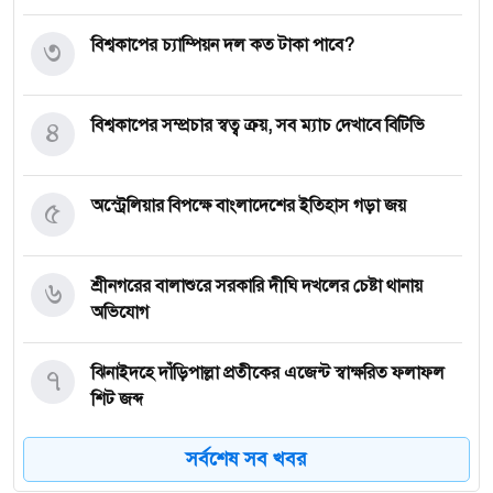
৩
বিশ্বকাপের চ্যাম্পিয়ন দল কত টাকা পাবে?
৪
বিশ্বকাপের সম্প্রচার স্বত্ব ক্রয়, সব ম্যাচ দেখাবে বিটিভি
৫
অস্ট্রেলিয়ার বিপক্ষে বাংলাদেশের ইতিহাস গড়া জয়
৬
শ্রীনগরের বালাশুরে সরকারি দীঘি দখলের চেষ্টা থানায়
অভিযোগ
৭
ঝিনাইদহে দাঁড়িপাল্লা প্রতীকের এজেন্ট স্বাক্ষরিত ফলাফল
শিট জব্দ
সর্বশেষ সব খবর
৮
ত্রয়োদশ জাতীয় নির্বাচন, শান্তিপূর্ণ ও নিরপেক্ষ হোক