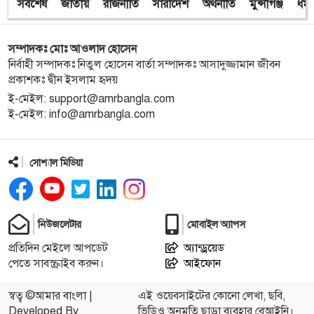
সর্বশেষ
জাতীয়
রাজনীতি
সারাদেশ
অর্থনীতি
মুন্সীগঞ্জ
ধর্ম
১০
অবরুদ্ধ জামায়াত নেতাকে উদ্ধার করলেন এনসিপি নেত্রী ডা.
মিতু
সম্পাদকঃ মোঃ আওলাদ হোসেন
১১
ভোটকেন্দ্রের সামনে বস্তাভর্তি টাকাসহ স্বেচ্ছাসেবকদল নেতা
নির্বাহী সম্পাদকঃ নিতুল হোসেন বার্তা সম্পাদকঃ আসাদুজ্জামান জীবন
আটক
প্রকাশকঃ দ্বীন ইসলাম হৃদয়
ই-মেইল: support@amrbangla.com
ই-মেইল: info@amrbangla.com
১২
গোপালগঞ্জে ডিসির বাসভবনের সামনে ককটেল বিস্ফোরণ
সোশ্যাল মিডিয়া
১৩
সন্ত্রাসীদের ব্যবস্থা না নেওয়া হলে আমার পক্ষে নির্বাচন করা
সম্ভব নয় : ভিপি নূর
১৪
নির্বাচনী নিরাপত্তা পর্যবেক্ষণে ফরিদপুর ও মুন্সীগঞ্জে বিজিবি
নিউজলেটার
মোবাইল অ্যাপস
মহাপরিচালকের বেইজ ক্যাম্প পরিদর্শন
প্রতিদিন মেইলে আপডেট
অ্যান্ড্রয়েড
পেতে সাবস্ক্রাইব করুন।
আইফোন
১৫
প্রধান উপদেষ্টাসহ উপদেষ্টাদের সম্পদ বিবরণী প্রকাশ
স্বত্ব ©আমার বাংলা |
এই ওয়েবসাইটের কোনো লেখা, ছবি,
Developed By
ভিডিও অনুমতি ছাড়া ব্যবহার বেআইনি।