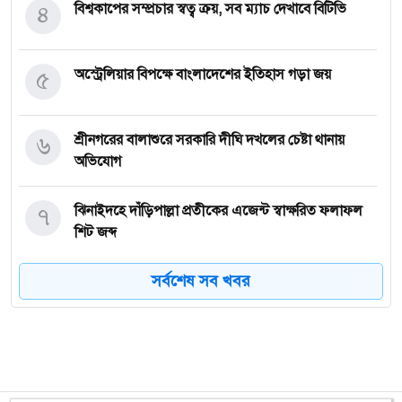
৪
বিশ্বকাপের সম্প্রচার স্বত্ব ক্রয়, সব ম্যাচ দেখাবে বিটিভি
৫
অস্ট্রেলিয়ার বিপক্ষে বাংলাদেশের ইতিহাস গড়া জয়
৬
শ্রীনগরের বালাশুরে সরকারি দীঘি দখলের চেষ্টা থানায়
অভিযোগ
৭
ঝিনাইদহে দাঁড়িপাল্লা প্রতীকের এজেন্ট স্বাক্ষরিত ফলাফল
শিট জব্দ
সর্বশেষ সব খবর
৮
ত্রয়োদশ জাতীয় নির্বাচন, শান্তিপূর্ণ ও নিরপেক্ষ হোক
৯
ইশরাকের আসনে ভোটকেন্দ্রে ঢুকে প্রিজাইডিং অফিসারের
ওপর হামলা বিএনপি নেতাকর্মীদের