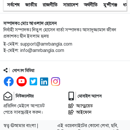
সর্বশেষ
জাতীয়
রাজনীতি
সারাদেশ
অর্থনীতি
মুন্সীগঞ্জ
ধর্ম
১০
অবরুদ্ধ জামায়াত নেতাকে উদ্ধার করলেন এনসিপি নেত্রী ডা.
মিতু
সম্পাদকঃ মোঃ আওলাদ হোসেন
১১
ভোটকেন্দ্রের সামনে বস্তাভর্তি টাকাসহ স্বেচ্ছাসেবকদল নেতা
নির্বাহী সম্পাদকঃ নিতুল হোসেন বার্তা সম্পাদকঃ আসাদুজ্জামান জীবন
আটক
প্রকাশকঃ দ্বীন ইসলাম হৃদয়
ই-মেইল: support@amrbangla.com
ই-মেইল: info@amrbangla.com
১২
গোপালগঞ্জে ডিসির বাসভবনের সামনে ককটেল বিস্ফোরণ
সোশ্যাল মিডিয়া
১৩
সন্ত্রাসীদের ব্যবস্থা না নেওয়া হলে আমার পক্ষে নির্বাচন করা
সম্ভব নয় : ভিপি নূর
১৪
নির্বাচনী নিরাপত্তা পর্যবেক্ষণে ফরিদপুর ও মুন্সীগঞ্জে বিজিবি
নিউজলেটার
মোবাইল অ্যাপস
মহাপরিচালকের বেইজ ক্যাম্প পরিদর্শন
প্রতিদিন মেইলে আপডেট
অ্যান্ড্রয়েড
পেতে সাবস্ক্রাইব করুন।
আইফোন
১৫
প্রধান উপদেষ্টাসহ উপদেষ্টাদের সম্পদ বিবরণী প্রকাশ
স্বত্ব ©আমার বাংলা |
এই ওয়েবসাইটের কোনো লেখা, ছবি,