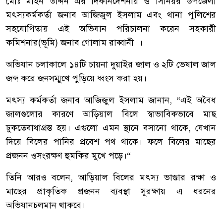
মোঃ
মহিন
উদ্দিন
এর
দিকনির্দেশনায়
ও
সিনিয়র
উপজেলা
মৎস্য
কর্মকর্তা
জনাব
আজিজুল
ইসলাম
এবং
থানা
পুলিশের
সহযোগিতায়
এই
অভিযান
পরিচালনা
করেন
সহকারী
কমিশনার
(
ভূমি
)
জনাব
গোলাম
রাব্বানী
।
অভিযান
চলাকালে
১৪টি
চায়না
দুয়াইর
জাল
ও
২টি
ভেষাল
জাল
জব্দ
করে
জনসম্মুখে
পুড়িয়ে
ধ্বংস
করা
হয়।
মৎস্য
কর্মকর্তা
জনাব
আজিজুল
ইসলাম
জানান
, “
এই
অবৈধ
জালগুলোর
কারণে
আড়িয়াল
বিলে
স্বাভাবিকভাবে
মাছ
ঢুকতে
বাধাগ্রস্ত
হয়।
এগুলো
এমন
স্থানে
বসানো
থাকে
,
যেখান
দিয়ে
বিলের
পানির
প্রবেশ
পথ
থাকে।
ফলে
বিলের
মাছের
প্রজনন
ও
সংরক্ষণ
হুমকির
মুখে
পড়ে।
“
তিনি
আরও
বলেন
,
আড়িয়াল
বিলের
মৎস্য
ভাণ্ডার
রক্ষা
ও
মাছের
প্রাকৃতিক
প্রজনন
ব্যবস্থা
সুরক্ষায়
এ
ধরনের
অভিযান
চলমান
থাকবে।