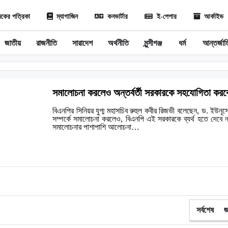
কের পত্রিকা
ম্যাগাজিন
কনভার্টার
ই-পেপার
আর্কাইভ
জাতীয়
রাজনীতি
সারাদেশ
অর্থনীতি
মুন্সীগঞ্জ
ধর্ম
আন্তর্জা
সমালোচনা করলেও অন্তর্বর্তী সরকারকে সহযোগিতা করব
বিএনপির সিনিয়র যুগ্ম মহাসচিব রুহুল কবীর রিজভী বলেছেন, ড. ইউনূসের
সম্পর্কে সমালোচনা করলেও, বিএনপি এই সরকারকে ব্যর্থ হতে দেবে
সমালোচনার পাশাপাশি আলোচনা…
সর্বশেষ
জ