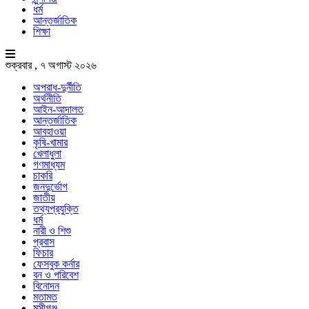
ধর্ম
আন্তর্জাতিক
শিক্ষা
শুক্রবার , ৭ অগাস্ট ২০২৬
অপরাধ-দুর্নীতি
অর্থনীতি
আইন-আদালত
আন্তর্জাতিক
আবহাওয়া
কৃষি-খামার
খেলাধুলা
গণমাধ্যম
চাকরি
জনদুর্ভোগ
জাতীয়
তথ্যপ্রযুক্তি
ধর্ম
নারী ও শিশু
প্রবাস
ফিচার
ফেসবুক কর্নার
বন ও পরিবেশ
বিনোদন
মতামত
মুন্সীগঞ্জ