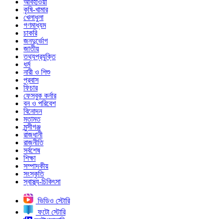
আবহাওয়া
কৃষি-খামার
খেলাধুলা
গণমাধ্যম
চাকরি
জনদুর্ভোগ
জাতীয়
তথ্যপ্রযুক্তি
ধর্ম
নারী ও শিশু
প্রবাস
ফিচার
ফেসবুক কর্নার
বন ও পরিবেশ
বিনোদন
মতামত
মুন্সীগঞ্জ
রাজধানী
রাজনীতি
সর্বশেষ
শিক্ষা
সম্পাদকীয়
সংস্কৃতি
স্বাস্থ্য-চিকিৎসা
ভিডিও স্টোরি
ফটো স্টোরি