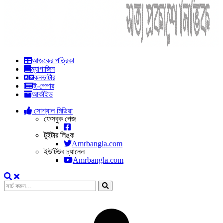
আজকের পত্রিকা
ম্যাগাজিন
কনভার্টার
ই-পেপার
আর্কাইভ
সোশ্যাল মিডিয়া
ফেসবুক পেজ
টুইটার লিঙ্ক
Amrbangla.com
ইউটিউব চ্যানেল
Amrbangla.com