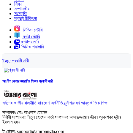
শিক্ষা
সম্পাদকীয়
সংস্কৃতি
স্বাস্থ্য-চিকিৎসা
ভিডিও স্টোরি
ফটো স্টোরি
ফটোগ্যালারি
ভিডিও গ্যালারি
Tag:
প্রবাসী নারী
আ.লীগ নেতার হয়রানির শিকার প্রবাসী নারী
সর্বশেষ
জাতীয়
রাজনীতি
সারাদেশ
অর্থনীতি
মুন্সীগঞ্জ
ধর্ম
আন্তর্জাতিক
শিক্ষা
সম্পাদকঃ মোঃ আওলাদ হোসেন
নির্বাহী সম্পাদকঃ নিতুল হোসেন বার্তা সম্পাদকঃ আসাদুজ্জামান জীবন প্রকাশকঃ দ্বীন
ইসলাম হৃদয়
ই-মেইল: support@amrbangla.com