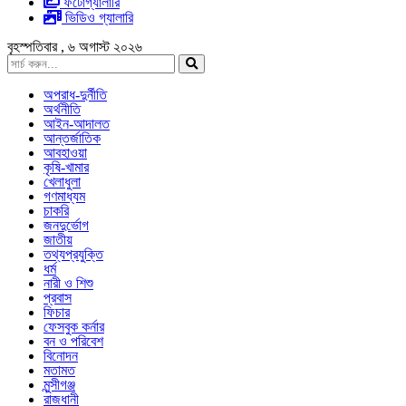
ফটোগ্যালারি
ভিডিও গ্যালারি
বৃহস্পতিবার , ৬ অগাস্ট ২০২৬
অপরাধ-দুর্নীতি
অর্থনীতি
আইন-আদালত
আন্তর্জাতিক
আবহাওয়া
কৃষি-খামার
খেলাধুলা
গণমাধ্যম
চাকরি
জনদুর্ভোগ
জাতীয়
তথ্যপ্রযুক্তি
ধর্ম
নারী ও শিশু
প্রবাস
ফিচার
ফেসবুক কর্নার
বন ও পরিবেশ
বিনোদন
মতামত
মুন্সীগঞ্জ
রাজধানী