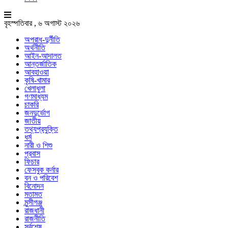
বৃহস্পতিবার , ৬ অগাস্ট ২০২৬
অপরাধ-দুর্নীতি
অর্থনীতি
আইন-আদালত
আন্তর্জাতিক
আবহাওয়া
কৃষি-খামার
খেলাধুলা
গণমাধ্যম
চাকরি
জনদুর্ভোগ
জাতীয়
তথ্যপ্রযুক্তি
ধর্ম
নারী ও শিশু
প্রবাস
ফিচার
ফেসবুক কর্নার
বন ও পরিবেশ
বিনোদন
মতামত
মুন্সীগঞ্জ
রাজধানী
রাজনীতি
সর্বশেষ