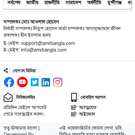
সর্বশেষ
জাতীয়
রাজনীতি
সারাদেশ
অর্থনীতি
মুন্সীগঞ্জ
ধর্ম
সম্পাদকঃ মোঃ আওলাদ হোসেন
নির্বাহী সম্পাদকঃ নিতুল হোসেন বার্তা সম্পাদকঃ আসাদুজ্জামান জীবন
প্রকাশকঃ দ্বীন ইসলাম হৃদয়
ই-মেইল: support@amrbangla.com
ই-মেইল: info@amrbangla.com
সোশ্যাল মিডিয়া
নিউজলেটার
মোবাইল অ্যাপস
প্রতিদিন মেইলে আপডেট
অ্যান্ড্রয়েড
পেতে সাবস্ক্রাইব করুন।
আইফোন
স্বত্ব ©আমার বাংলা |
এই ওয়েবসাইটের কোনো লেখা, ছবি,
Developed By
ভিডিও অনুমতি ছাড়া ব্যবহার বেআইনি।