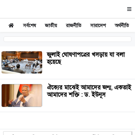
সর্বশেষ
জাতীয়
রাজনীতি
সারাদেশ
অর্থনীতি
জুলাই ঘোষণাপত্রের খসড়ায় যা বলা
হয়েছে
ঐক্যের মাঝেই আমাদের জন্ম, একতাই
আমাদের শক্তি : ড. ইউনূস