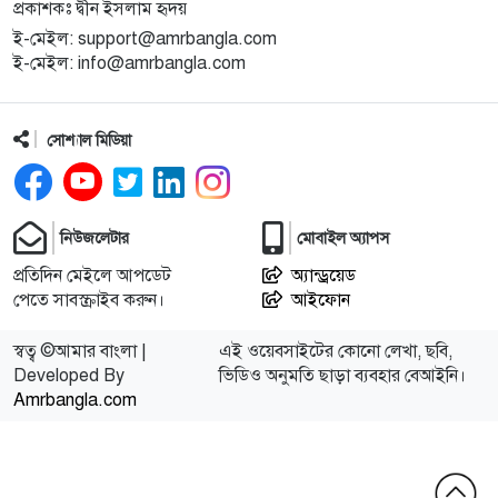
প্রকাশকঃ দ্বীন ইসলাম হৃদয়
ই-মেইল: support@amrbangla.com
ই-মেইল: info@amrbangla.com
সোশ্যাল মিডিয়া
নিউজলেটার
মোবাইল অ্যাপস
প্রতিদিন মেইলে আপডেট
অ্যান্ড্রয়েড
পেতে সাবস্ক্রাইব করুন।
আইফোন
স্বত্ব ©আমার বাংলা |
এই ওয়েবসাইটের কোনো লেখা, ছবি,
Developed By
ভিডিও অনুমতি ছাড়া ব্যবহার বেআইনি।
Amrbangla.com