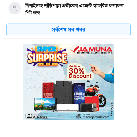
৭
ঝিনাইদহে দাঁড়িপাল্লা প্রতীকের এজেন্ট স্বাক্ষরিত ফলাফল
শিট জব্দ
সর্বশেষ সব খবর
৮
ত্রয়োদশ জাতীয় নির্বাচন, শান্তিপূর্ণ ও নিরপেক্ষ হোক
৯
ইশরাকের আসনে ভোটকেন্দ্রে ঢুকে প্রিজাইডিং অফিসারের
ওপর হামলা বিএনপি নেতাকর্মীদের
১০
অবরুদ্ধ জামায়াত নেতাকে উদ্ধার করলেন এনসিপি নেত্রী ডা.
মিতু
১১
ভোটকেন্দ্রের সামনে বস্তাভর্তি টাকাসহ স্বেচ্ছাসেবকদল নেতা
আটক
১২
গোপালগঞ্জে ডিসির বাসভবনের সামনে ককটেল বিস্ফোরণ