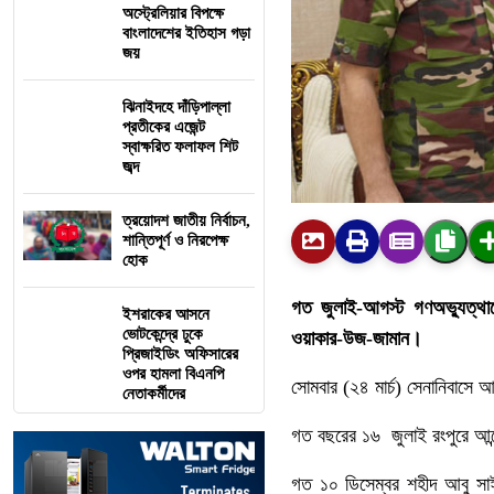
অস্ট্রেলিয়ার বিপক্ষে
বাংলাদেশের ইতিহাস গড়া
জয়
ঝিনাইদহে দাঁড়িপাল্লা
প্রতীকের এজেন্ট
স্বাক্ষরিত ফলাফল শিট
জব্দ
ত্রয়োদশ জাতীয় নির্বাচন,
শান্তিপূর্ণ ও নিরপেক্ষ
হোক
গত জুলাই-আগস্ট গণঅভ্যুত্থা
ইশরাকের আসনে
ভোটকেন্দ্রে ঢুকে
ওয়াকার-উজ-জামান।
প্রিজাইডিং অফিসারের
ওপর হামলা বিএনপি
সোমবার (২৪ মার্চ) সেনানিবাসে 
নেতাকর্মীদের
গত বছরের ১৬ জুলাই রংপুরে আন্দ
গত ১০ ডিসেম্বর শহীদ আবু সাঈদ