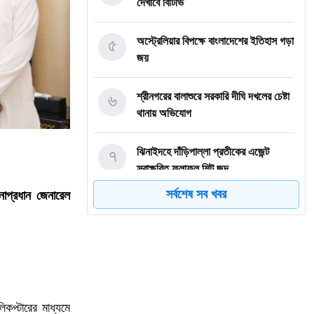
দেখাবে বিটিভি
৫
অস্ট্রেলিয়ার বিপক্ষে বাংলাদেশের ইতিহাস গড়া
জয়
৬
শ্রীনগরের বালাশুরে সরকারি দীঘি দখলের চেষ্টা
থানায় অভিযোগ
৭
ঝিনাইদহে দাঁড়িপাল্লা প্রতীকের এজেন্ট
স্বাক্ষরিত ফলাফল শিট জব্দ
সর্বশেষ সব খবর
াপ্রধান জেনারেল
৮
ত্রয়োদশ জাতীয় নির্বাচন, শান্তিপূর্ণ ও
নিরপেক্ষ হোক
৯
ইশরাকের আসনে ভোটকেন্দ্রে ঢুকে প্রিজাইডিং
অফিসারের ওপর হামলা বিএনপি নেতাকর্মীদের
কপ্টারের মাধ্যমে