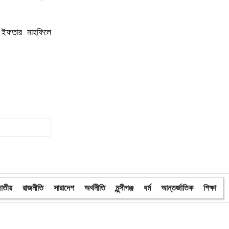
১০
অবরুদ্ধ জামায়াত নেতাকে উদ্ধার করলেন
এনসিপি নেত্রী ডা. মিতু
 ইফতার মাহফিলে
১১
ভোটকেন্দ্রের সামনে বস্তাভর্তি টাকাসহ
স্বেচ্ছাসেবকদল নেতা আটক
১২
গোপালগঞ্জে ডিসির বাসভবনের সামনে ককটেল
বিস্ফোরণ
১৩
সন্ত্রাসীদের ব্যবস্থা না নেওয়া হলে আমার
পক্ষে নির্বাচন করা সম্ভব নয় : ভিপি নূর
১৪
নির্বাচনী নিরাপত্তা পর্যবেক্ষণে ফরিদপুর ও
মুন্সীগঞ্জে বিজিবি মহাপরিচালকের বেইজ ক্যাম্প
াতীয়
রাজনীতি
সারাদেশ
অর্থনীতি
মুন্সীগঞ্জ
ধর্ম
আন্তর্জাতিক
শিক্ষা
পরিদর্শন
১৫
প্রধান উপদেষ্টাসহ উপদেষ্টাদের সম্পদ বিবরণী