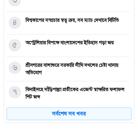
৪
বিশ্বকাপের সম্প্রচার স্বত্ব ক্রয়, সব ম্যাচ দেখাবে বিটিভি
৫
অস্ট্রেলিয়ার বিপক্ষে বাংলাদেশের ইতিহাস গড়া জয়
৬
শ্রীনগরের বালাশুরে সরকারি দীঘি দখলের চেষ্টা থানায়
অভিযোগ
৭
ঝিনাইদহে দাঁড়িপাল্লা প্রতীকের এজেন্ট স্বাক্ষরিত ফলাফল
শিট জব্দ
সর্বশেষ সব খবর
৮
ত্রয়োদশ জাতীয় নির্বাচন, শান্তিপূর্ণ ও নিরপেক্ষ হোক
ইশরাকের আসনে ভোটকেন্দ্রে ঢুকে প্রিজাইডিং অফিসারের