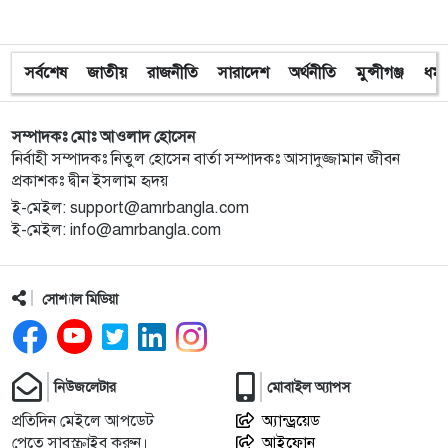
৯
ওপর হামলা বিএনপি নেতাকর্মীদের
সর্বশেষ
জাতীয়
রাজনীতি
সারাদেশ
অর্থনীতি
মুন্সীগঞ্জ
ধর্ম
১০
অবরুদ্ধ জামায়াত নেতাকে উদ্ধার করলেন এনসিপি নেত্রী ডা.
মিতু
সম্পাদকঃ মোঃ আওলাদ হোসেন
১১
ভোটকেন্দ্রের সামনে বস্তাভর্তি টাকাসহ স্বেচ্ছাসেবকদল নেতা
নির্বাহী সম্পাদকঃ নিতুল হোসেন বার্তা সম্পাদকঃ আসাদুজ্জামান জীবন
আটক
প্রকাশকঃ দ্বীন ইসলাম হৃদয়
ই-মেইল: support@amrbangla.com
ই-মেইল: info@amrbangla.com
১২
গোপালগঞ্জে ডিসির বাসভবনের সামনে ককটেল বিস্ফোরণ
সোশ্যাল মিডিয়া
১৩
সন্ত্রাসীদের ব্যবস্থা না নেওয়া হলে আমার পক্ষে নির্বাচন করা
সম্ভব নয় : ভিপি নূর
১৪
নির্বাচনী নিরাপত্তা পর্যবেক্ষণে ফরিদপুর ও মুন্সীগঞ্জে বিজিবি
নিউজলেটার
মোবাইল অ্যাপস
মহাপরিচালকের বেইজ ক্যাম্প পরিদর্শন
প্রতিদিন মেইলে আপডেট
অ্যান্ড্রয়েড
পেতে সাবস্ক্রাইব করুন।
আইফোন