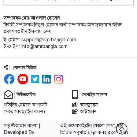
১০
মিতু
সম্পাদকঃ মোঃ আওলাদ হোসেন
১১
ভোটকেন্দ্রের সামনে বস্তাভর্তি টাকাসহ স্বেচ্ছাসেবকদল নেতা
নির্বাহী সম্পাদকঃ নিতুল হোসেন বার্তা সম্পাদকঃ আসাদুজ্জামান জীবন
আটক
প্রকাশকঃ দ্বীন ইসলাম হৃদয়
ই-মেইল: support@amrbangla.com
ই-মেইল: info@amrbangla.com
১২
গোপালগঞ্জে ডিসির বাসভবনের সামনে ককটেল বিস্ফোরণ
সোশ্যাল মিডিয়া
১৩
সন্ত্রাসীদের ব্যবস্থা না নেওয়া হলে আমার পক্ষে নির্বাচন করা
সম্ভব নয় : ভিপি নূর
১৪
নির্বাচনী নিরাপত্তা পর্যবেক্ষণে ফরিদপুর ও মুন্সীগঞ্জে বিজিবি
নিউজলেটার
মোবাইল অ্যাপস
মহাপরিচালকের বেইজ ক্যাম্প পরিদর্শন
প্রতিদিন মেইলে আপডেট
অ্যান্ড্রয়েড
পেতে সাবস্ক্রাইব করুন।
আইফোন
১৫
প্রধান উপদেষ্টাসহ উপদেষ্টাদের সম্পদ বিবরণী প্রকাশ
স্বত্ব ©আমার বাংলা |
এই ওয়েবসাইটের কোনো লেখা, ছবি,
Developed By
ভিডিও অনুমতি ছাড়া ব্যবহার বেআইনি।