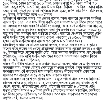
১০০ টাকা, বেগুন (গোল) ১০০ টাকা, বেগুন (লম্বা) ৮০ টাকা, পটল ৭০
টাকা, কচুর লতি ৮০ টাকা, বরবটি ৮০ টাকা, চিচিঙ্গা ৭০ টাকা, কাঁচা মরিচ
১০০ টাকা, পেঁপে ৬০ টাকা কেজিতে বিক্রি হচ্ছে, জালি প্রতি পিস বিক্রি হচ্ছে
৫০ টাকা, লাউ বিক্রি হচ্ছে ৬০ টাকায়।
হাতিরপুল বাজারে আসা এক ক্রেতা বলেন, আজ বাজারে দেখলাম সবজির
বাজার খুব চড়া। এত দাম দিয়ে সবজি তো সাধারণ মানুষ কিনে খেতে পারে
না। এজন্য দরকার সরকারি মনিটরিং ব্যবস্থা, কি কারণে সবজির দাম বাড়ছে,
কারা বাড়াচ্ছে এসব বিষয় তদারকি করা খুব জরুরি হয়ে পড়েছে। নয়তো যে
যার মত করে সবজির দাম বাড়িয়ে রাখছে। বাজারে দেখলাম সবচেয়ে বেশি
দামি সবজি হচ্ছে কাঁকরোল আর বেগুন। এগুলো ১৪০/১০০ টাকায় বিক্রি
হচ্ছে। বাকি সবজিগুলোর দামও ৭০ থেকে ৮০ টাকার ঘরে।
চানখারপুল বাজারে আরেক ক্রেতা বলেন, বাজারে সবজির দাম বাড়তি।
বিশেষ করে ঈদের পর থেকে প্রতিদিনই সবজির দাম বেড়েই চলছে। এখানে
৭০ টাকার নিচে কোনো সবজি নেই। আর অন্যান্য সবজির দাম তো সেঞ্চুরি
পেরিয়েছে। এত দামি সবজি আমাদের মতো সাধারণ করে তাদের কিনে
খাওয়া কঠিন হয়ে দাঁড়িয়েছে।
রাজধানীর উত্তর বাড্ডার এক সবজি বিক্রেতা বলেন, বাজারে এখন সবজির
সরবরাহ কম। মূলত মৌসুম শেষ হয়ে যাওয়ার কারণে এসব সবজি বাজারে
সরবরাহ কম, সে কারণেই দাম বাড়তি যাচ্ছে। শীতের সবজি শেষ হয়ে
যাওয়ার পর বাজারে আস্তে আস্তে দাম বাড়তে থাকে।
বাজারে সবচেয়ে বেশি ভোগাচ্ছে চাল। মজুত পর্যাপ্ত থাকার পরও মিনিকেট
চালের কেজি ৯০, আর মোটা চালের জন্য গুনতে হচ্ছে ৬০ টাকার বেশি।
বেগুন, করলা, কাঁচামরিচের কেজি পাইকারি বাজারেই ৮০ টাকার বেশি।
সস্তার পেঁপের দামও ৬০ টাকা কেজি। পেঁয়াজের দামও মাত্রাহীন, কেজিতে
২০ টাকা বেড়ে দাঁড়িয়েছে ৬০ টাকায়। তবে দাম বাড়ানোর প্রশ্নে কোনো
সদুত্তর নেই বিক্রেতাদের কাছে।