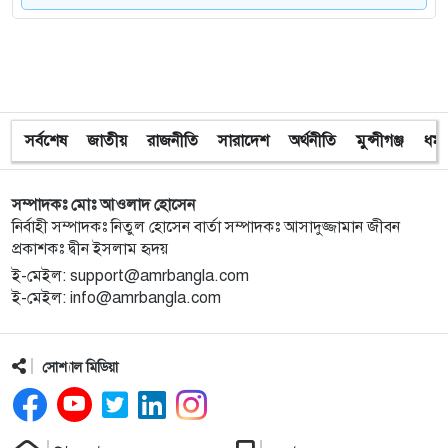
৯
ইশরাকের আসনে ভোটকেন্দ্রে ঢুকে প্রিজাইডিং অফিসারের
ওপর হামলা বিএনপি নেতাকর্মীদের
সর্বশেষ
জাতীয়
রাজনীতি
সারাদেশ
অর্থনীতি
মুন্সীগঞ্জ
ধর্ম
১০
অবরুদ্ধ জামায়াত নেতাকে উদ্ধার করলেন এনসিপি নেত্রী ডা.
মিতু
সম্পাদকঃ মোঃ আওলাদ হোসেন
১১
ভোটকেন্দ্রের সামনে বস্তাভর্তি টাকাসহ স্বেচ্ছাসেবকদল নেতা
নির্বাহী সম্পাদকঃ নিতুল হোসেন বার্তা সম্পাদকঃ আসাদুজ্জামান জীবন
আটক
প্রকাশকঃ দ্বীন ইসলাম হৃদয়
ই-মেইল: support@amrbangla.com
ই-মেইল: info@amrbangla.com
১২
গোপালগঞ্জে ডিসির বাসভবনের সামনে ককটেল বিস্ফোরণ
সোশ্যাল মিডিয়া
১৩
সন্ত্রাসীদের ব্যবস্থা না নেওয়া হলে আমার পক্ষে নির্বাচন করা
সম্ভব নয় : ভিপি নূর