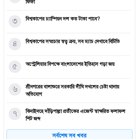
ফিফা
৩
বিশ্বকাপের চ্যাম্পিয়ন দল কত টাকা পাবে?
৪
বিশ্বকাপের সম্প্রচার স্বত্ব ক্রয়, সব ম্যাচ দেখাবে বিটিভি
৫
অস্ট্রেলিয়ার বিপক্ষে বাংলাদেশের ইতিহাস গড়া জয়
৬
শ্রীনগরের বালাশুরে সরকারি দীঘি দখলের চেষ্টা থানায়
অভিযোগ
৭
ঝিনাইদহে দাঁড়িপাল্লা প্রতীকের এজেন্ট স্বাক্ষরিত ফলাফল
শিট জব্দ
সর্বশেষ সব খবর
৮
ত্রয়োদশ জাতীয় নির্বাচন, শান্তিপূর্ণ ও নিরপেক্ষ হোক