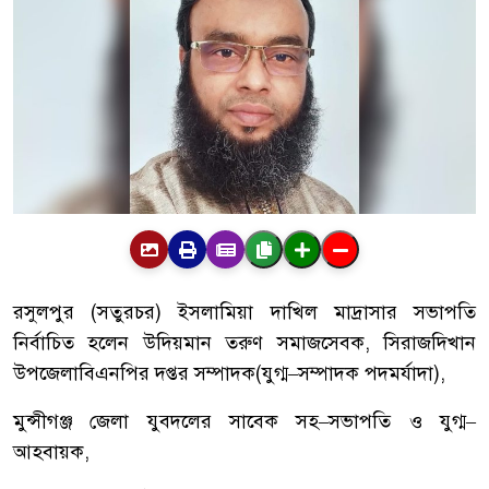
রসুলপুর
(
সতুরচর
)
ইসলামিয়া
দাখিল
মাদ্রাসার
সভাপতি
নির্বাচিত
হলেন
উদিয়মান
তরুণ
সমাজসেবক
,
সিরাজদিখান
উপজেলা
বিএনপির
দপ্তর
সম্পাদক
(
যুগ্ম
–
সম্পাদক
পদমর্যাদা
),
মুন্সীগঞ্জ
জেলা
যুবদলের
সাবেক
সহ
–
সভাপতি
ও
যুগ্ম
–
আহবায়ক
,