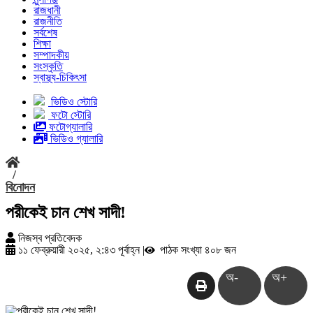
রাজধানী
রাজনীতি
সর্বশেষ
শিক্ষা
সম্পাদকীয়
সংস্কৃতি
স্বাস্থ্য-চিকিৎসা
ভিডিও স্টোরি
ফটো স্টোরি
ফটোগ্যালারি
ভিডিও গ্যালারি
/
বিনোদন
পরীকেই চান শেখ সাদী!
নিজস্ব প্রতিবেদক
১১ ফেব্রুয়ারী ২০২৫, ২:৪৩ পূর্বাহ্ন
|
পাঠক সংখ্যা ৪০৮ জন
অ-
অ+