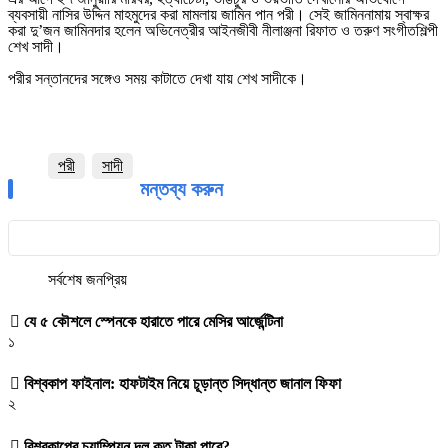
ব্যবসায়ী নাসির উদ্দিন মাহমুদের করা মামলায় জামিন পান পরী। সেই জামিননামায় স্বাক্ষর
করা দু’জন জামিনদার হলেন অভিনেত্রীর আইনজীবী নীলাঞ্জনা রিফাত ও তরুণ সংগীতশিল্পী
শেখ সাদী।
পরীর সন্তানদের সঙ্গেও সময় কাটাতে দেখা যায় শেখ সাদীকে।
পরী
সাদী
মন্তব্য করুন
সর্বশেষ
জনপ্রিয়
যে ৫ কৌশলে স্পেনকে হারাতে পারে মেসির আর্জেন্টিনা
১
বিশ্বকাপ ফাইনাল: হাফটাইম নিয়ে চূড়ান্ত সিদ্ধান্ত জানাল ফিফা
২
বিশ্বকাপের চ্যাম্পিয়ন দল কত টাকা পাবে?