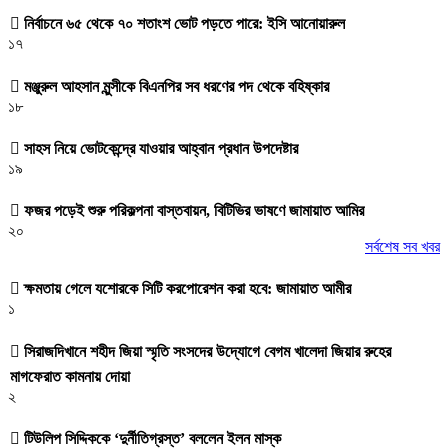
নির্বাচনে ৬৫ থেকে ৭০ শতাংশ ভোট পড়তে পারে: ইসি আনোয়ারুল
১৭
মঞ্জুরুল আহসান মুন্সীকে বিএনপির সব ধরণের পদ থেকে বহিষ্কার
১৮
সাহস নিয়ে ভোটকেন্দ্রে যাওয়ার আহ্বান প্রধান উপদেষ্টার
১৯
ফজর পড়েই শুরু পরিকল্পনা বাস্তবায়ন, বিটিভির ভাষণে জামায়াত আমির
২০
সর্বশেষ সব খবর
ক্ষমতায় গেলে যশোরকে সিটি করপোরেশন করা হবে: জামায়াত আমীর
১
সিরাজদিখানে শহীদ জিয়া স্মৃতি সংসদের উদ্যোগে বেগম খালেদা জিয়ার রুহের
মাগফেরাত কামনায় দোয়া
২
টিউলিপ সিদ্দিককে ‘দুর্নীতিগ্রস্ত’ বললেন ইলন মাস্ক