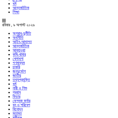
ধর্ম
আন্তর্জাতিক
শিক্ষা
রবিবার , ৯ অগাস্ট ২০২৬
অপরাধ-দুর্নীতি
অর্থনীতি
আইন-আদালত
আন্তর্জাতিক
আবহাওয়া
কৃষি-খামার
খেলাধুলা
গণমাধ্যম
চাকরি
জনদুর্ভোগ
জাতীয়
তথ্যপ্রযুক্তি
ধর্ম
নারী ও শিশু
প্রবাস
ফিচার
ফেসবুক কর্নার
বন ও পরিবেশ
বিনোদন
মতামত
মুন্সীগঞ্জ