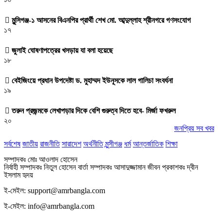
মুন্সিগঞ্জ-১ আসনের বিএনপির প্রার্থী শেখ মো. আব্দুল্লাহ শ্রীনগরে গণসংযোগ
১৭
জুলাই ঘোষণাপত্রের খসড়ায় যা বলা হয়েছে
১৮
বেইজিংয়ে প্রধান উপদেষ্টা ড. মুহাম্মদ ইউনূসকে লাল গালিচা সংবর্ধনা
১৯
তরুন প্রজন্মকে লেখাপড়ার দিকে বেশি গুরুত্ব দিতে হবে- মির্জা ফখরুল
২০
জনপ্রিয় সব খবর
সর্বশেষ
জাতীয়
রাজনীতি
সারাদেশ
অর্থনীতি
মুন্সীগঞ্জ
ধর্ম
আন্তর্জাতিক
শিক্ষা
সম্পাদকঃ মোঃ আওলাদ হোসেন
নির্বাহী সম্পাদকঃ নিতুল হোসেন বার্তা সম্পাদকঃ আসাদুজ্জামান জীবন প্রকাশকঃ দ্বীন
ইসলাম হৃদয়
ই-মেইল: support@amrbangla.com
ই-মেইল: info@amrbangla.com