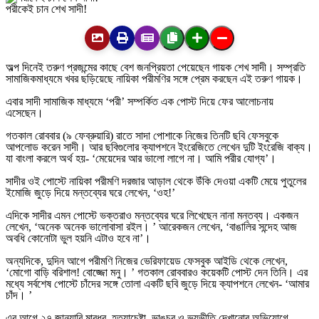
পরীকেই চান শেখ সাদী!
অল্প দিনেই তরুণ প্রজন্মের কাছে বেশ জনপ্রিয়তা পেয়েছেন গায়ক শেখ সাদী। সম্প্রতি
সামাজিকমাধ্যমে খবর ছড়িয়েছে নায়িকা পরীমণির সঙ্গে প্রেম করছেন এই তরুণ গায়ক।
এবার সাদী সামাজিক মাধ্যমে ‘পরী’ সম্পর্কিত এক পোস্ট দিয়ে ফের আলোচনায়
এসেছেন।
গতকাল রোববার (৯ ফেব্রুয়ারি) রাতে সাদা পোশাকে নিজের তিনটি ছবি ফেসবুকে
আপলোড করেন সাদী। আর ছবিগুলোর ক্যাপশনে ইংরেজিতে লেখেন দুটি ইংরেজি বাক্য।
যা বাংলা করলে অর্থ হয়- ‘মেয়েদের আর ভালো লাগে না। আমি পরীর যোগ্য’।
সাদীর ওই পোস্টে নায়িকা পরীমণি দরজার আড়াল থেকে উঁকি দেওয়া একটি মেয়ে পুতুলের
ইমোজি জুড়ে দিয়ে মন্তব্যের ঘরে লেখেন, ‘ওহ!’
এদিকে সাদীর এমন পোস্টে ভক্তরাও মন্তব্যের ঘরে লিখেছেন নানা মন্তব্য। একজন
লেখেন, ‘অনেক অনেক ভালোবাসা রইল। ’ আরেকজন লেখেন, ‘বাঙালির সন্দেহ আজ
অবধি কোনোটা ভুল হয়নি এটাও হবে না’।
অন্যদিকে, দুদিন আগে পরীমণি নিজের ভেরিফায়েড ফেসবুক আইডি থেকে লেখেন,
‘মোগো বাড়ি বরিশাল! বোজ্জো মনু। ’ গতকাল রোববারও কয়েকটি পোস্ট দেন তিনি। এর
মধ্যে সর্বশেষ পোস্টে চাঁদের সঙ্গে তোলা একটি ছবি জুড়ে দিয়ে ক্যাপশনে লেখেন- ‘আমার
চাঁদ। ’
এর আগে ২৭ জানুয়ারি মারধর, হত্যাচেষ্টা, ভাঙচুর ও ভয়ভীতি দেখানোর অভিযোগে