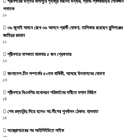
শ্রীনগরের উত্তর বালাসুরে গৃহবধূর মরদেহ উদ্ধার, স্বামী-শ্বশুরবাড়ির লোকজন
পলাতক
১০
৩৬ জুলাই সামনে রেখে ৩৬ আসনে প্রার্থী ঘোষণা, তালিকায় রয়েছেন মুন্সিগঞ্জের
জাহিদুর রহমান
১১
শ্রীনগরে নাশকতা মামলায় ৫ জন গ্রেফতার
১২
বাংলাদেশ-চীন সম্পর্কের ৫০তম বার্ষিকী, আসছে উদযাপনের ঘোষণা
১৩
শ্রীনগরে বিএনপির মনোনয়ন পরিবর্তনের দাবীতে মশাল মিছিল
১৪
শেষ রক্তবিন্দু দিয়ে হলেও আ.লীগের পুনর্বাসন ঠেকাব: হাসনাত
১৫
অস্ত্রোপচারের পর আইসিইউতে সাইফ
১৬