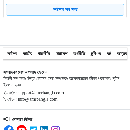
৮
ত্রয়োদশ জাতীয় নির্বাচন, শান্তিপূর্ণ ও নিরপেক্ষ হোক
সর্বশেষ সব খবর
৯
ইশরাকের আসনে ভোটকেন্দ্রে ঢুকে প্রিজাইডিং অফিসারের ওপর
হামলা বিএনপি নেতাকর্মীদের
১০
অবরুদ্ধ জামায়াত নেতাকে উদ্ধার করলেন এনসিপি নেত্রী ডা. মিতু
সর্বশেষ
জাতীয়
রাজনীতি
সারাদেশ
অর্থনীতি
মুন্সীগঞ্জ
ধর্ম
আন্তর্জা
১১
ভোটকেন্দ্রের সামনে বস্তাভর্তি টাকাসহ স্বেচ্ছাসেবকদল নেতা আটক
সম্পাদকঃ মোঃ আওলাদ হোসেন
নির্বাহী সম্পাদকঃ নিতুল হোসেন বার্তা সম্পাদকঃ আসাদুজ্জামান জীবন প্রকাশকঃ দ্বীন
ইসলাম হৃদয়
১২
গোপালগঞ্জে ডিসির বাসভবনের সামনে ককটেল বিস্ফোরণ
ই-মেইল: support@amrbangla.com
ই-মেইল: info@amrbangla.com
১৩
সন্ত্রাসীদের ব্যবস্থা না নেওয়া হলে আমার পক্ষে নির্বাচন করা সম্ভব
নয় : ভিপি নূর
সোশ্যাল মিডিয়া