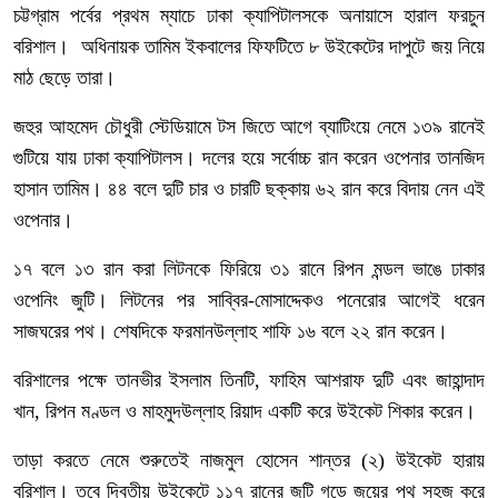
চট্টগ্রাম পর্বের প্রথম ম্যাচে ঢাকা ক্যাপিটালসকে অনায়াসে হারাল ফরচুন
বরিশাল। অধিনায়ক তামিম ইকবালের ফিফটিতে ৮ উইকেটের দাপুটে জয় নিয়ে
মাঠ ছেড়ে তারা।
জহুর আহমেদ চৌধুরী স্টেডিয়ামে টস জিতে আগে ব্যাটিংয়ে নেমে ১৩৯ রানেই
গুটিয়ে যায় ঢাকা ক্যাপিটালস। দলের হয়ে সর্বোচ্চ রান করেন ওপেনার তানজিদ
হাসান তামিম। ৪৪ বলে দুটি চার ও চারটি ছক্কায় ৬২ রান করে বিদায় নেন এই
ওপেনার।
১৭ বলে ১৩ রান করা লিটনকে ফিরিয়ে ৩১ রানে রিপন মন্ডল ভাঙে ঢাকার
ওপেনিং জুটি। লিটনের পর সাব্বির-মোসাদ্দেকও পনেরোর আগেই ধরেন
সাজঘরের পথ। শেষদিকে ফরমানউল্লাহ শাফি ১৬ বলে ২২ রান করেন।
বরিশালের পক্ষে তানভীর ইসলাম তিনটি, ফাহিম আশরাফ দুটি এবং জাহান্দাদ
খান, রিপন মণ্ডল ও মাহমুদউল্লাহ রিয়াদ একটি করে উইকেট শিকার করেন।
তাড়া করতে নেমে শুরুতেই নাজমুল হোসেন শান্তর (২) উইকেট হারায়
বরিশাল। তবে দ্বিতীয় উইকেটে ১১৭ রানের জুটি গড়ে জয়ের পথ সহজ করে