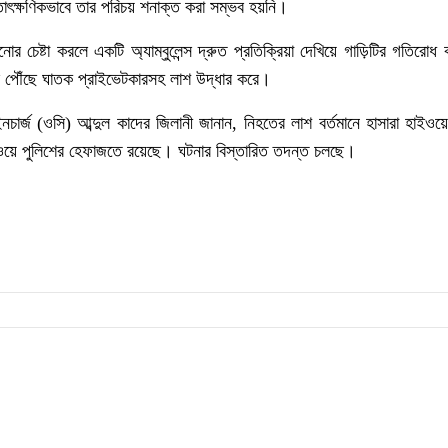
াৎক্ষণিকভাবে
তার
পরিচয়
শনাক্ত
করা
সম্ভব
হয়নি।
ানোর
চেষ্টা
করলে
একটি
অ্যাম্বুলেন্স
দ্রুত
প্রতিক্রিয়া
দেখিয়ে
গাড়িটির
গতিরোধ
পৌঁছে
ঘাতক
প্রাইভেটকারসহ
লাশ
উদ্ধার
করে।
নচার্জ
(
ওসি
)
আব্দুল
কাদের
জিলানী
জানান
,
নিহতের
লাশ
বর্তমানে
হাসারা
হাইওয়
য়ে
পুলিশের
হেফাজতে
রয়েছে।
ঘটনার
বিস্তারিত
তদন্ত
চলছে।