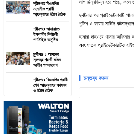
লাশ
ছিন্নভিন্ন
হয়ে
পড়ে
,
ফলে
ত
শ্রীনগরে বিএনপির
মনোনীত প্রার্থী
আব্দুল্লাহর উঠান বৈঠক
দুর্ঘটনার
পর
প্রাইভেটকারটি
পাল
পুলিশ
ও
ফায়ার
সার্ভিস
ঘটনাস্থলে
শ্রীনগরে জামায়াতে
ইসলামীর নির্বাচনী
হাসারা
হাইওয়ে
থানার
অফিসার
ই
গণমিছিল অনুষ্ঠিত
এবং
ঘাতক
প্রাইভেটকারটিও
হাইও
মুন্সীগঞ্জ ১ আসনের
স্বতন্ত্র প্রার্থী মমিন
আলীর গণসংযোগ
মন্তব্য করুন
শ্রীনগরে বিএনপির প্রার্থী
শেখ আব্দুল্লাহর পথসভা
ও উঠান বৈঠক