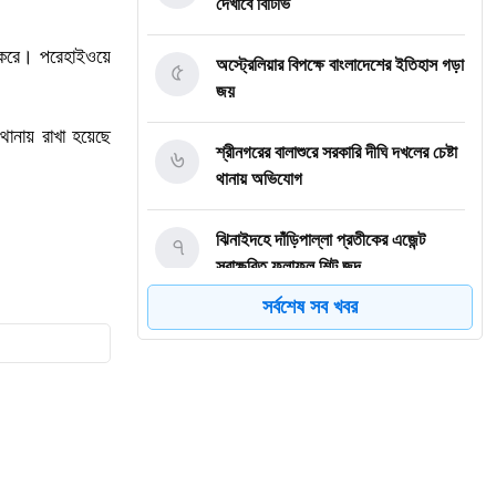
দেখাবে বিটিভি
করে।
পরে
হাইওয়ে
৫
অস্ট্রেলিয়ার বিপক্ষে বাংলাদেশের ইতিহাস গড়া
জয়
ে
থানায়
রাখা
হয়েছে
৬
শ্রীনগরের বালাশুরে সরকারি দীঘি দখলের চেষ্টা
থানায় অভিযোগ
৭
ঝিনাইদহে দাঁড়িপাল্লা প্রতীকের এজেন্ট
স্বাক্ষরিত ফলাফল শিট জব্দ
সর্বশেষ সব খবর
৮
ত্রয়োদশ জাতীয় নির্বাচন, শান্তিপূর্ণ ও
নিরপেক্ষ হোক
৯
ইশরাকের আসনে ভোটকেন্দ্রে ঢুকে প্রিজাইডিং
অফিসারের ওপর হামলা বিএনপি নেতাকর্মীদের