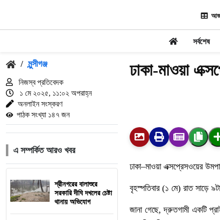
আজ
সর্বশেষ
/
মুন্সীগঞ্জ
ঢাকা-মাওয়া এক্স
নিজস্ব প্রতিবেদক
১ মে ২০২৫, ১১:০২ অপরাহ্ন
অনলাইন সংস্করণ
পাঠক সংখ্যা ১৪৭ জন
এ সম্পর্কিত আরও খবর
ঢাকা
–
মাওয়া
এক্সপ্রেসওয়ের
উমপা
শ্রীনগরের বালাশুরে
বৃহস্পতিবার
(
১
মে
)
রাত
সাড়ে
৯ট
সরকারি দীঘি দখলের চেষ্টা
থানায় অভিযোগ
জানা
গেছে
,
দ্রুতগামী
একটি
প্র