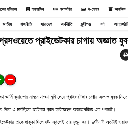
কের পত্রিকা
ম্যাগাজিন
কনভার্টার
ই-পেপার
আর্কাইভ
জাতীয়
রাজনীতি
সারাদেশ
অর্থনীতি
মুন্সীগঞ্জ
ধর্ম
আন্তর্জা
প্রেসওয়েতে প্রাইভেটকার চাপায় অজ্ঞাত যু
ড়া
আর্মি
ক্যাম্পের
সামনে
মাওয়া
মুখি
লেনে
প্রাইভরটকার
চাপায়
অজ্ঞাত
যুবক
নিহত
ার
দিকে
এ
মর্মান্তিক
দুর্ঘটনায়
প্রাণ
হারিয়েছেন
অজ্ঞাতপরিচয়
এক
পথচারী।
াইভেটকার
তাকে
ধাক্কা
দিলে
ঘটনাস্থলেই
তার
মৃত্যু
হয়।
দুর্ঘটনাটি
এতটাই
ভয়াব