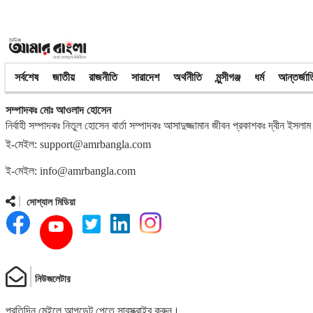
৮
ত্রয়োদশ জাতীয় নির্বাচন, শান্তিপূর্ণ ও নিরপেক্ষ হোক
৯
ইশরাকের আসনে ভোটকেন্দ্রে ঢুকে প্রিজাইডিং অফিসারের ওপর হামলা বিএনপ
সর্বশেষ
জাতীয়
রাজনীতি
সারাদেশ
অর্থনীতি
মুন্সীগঞ্জ
ধর্ম
আন্তর্জা
সম্পাদকঃ মোঃ আওলাদ হোসেন
১০
অবরুদ্ধ জামায়াত নেতাকে উদ্ধার করলেন এনসিপি নেত্রী ডা. মিতু
নির্বাহী সম্পাদকঃ নিতুল হোসেন বার্তা সম্পাদকঃ আসাদুজ্জামান জীবন প্রকাশকঃ দ্বীন ইসলাম
ই-মেইল: support@amrbangla.com
ই-মেইল: info@amrbangla.com
১১
ভোটকেন্দ্রের সামনে বস্তাভর্তি টাকাসহ স্বেচ্ছাসেবকদল নেতা আটক
সোশ্যাল মিডিয়া
১২
গোপালগঞ্জে ডিসির বাসভবনের সামনে ককটেল বিস্ফোরণ
নিউজলেটার
১৩
সন্ত্রাসীদের ব্যবস্থা না নেওয়া হলে আমার পক্ষে নির্বাচন করা সম্ভব নয় : ভিপ
প্রতিদিন মেইলে আপডেট পেতে সাবস্ক্রাইব করুন।