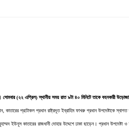
েন। সোমবার (২২ এপ্রিল) স্থানীয় সময় রাত ৯টা ৪০ মিনিটে তাকে বহনকারী উড়োজা
 কাতারের প্রটোকল প্রধান রাষ্ট্রদূত ইব্রাহিম ফাখরু প্রধান উপদেষ্টাকে স্বাগ
াম্মদ ইউনূস কাতারের রাজধানী দোহার উদ্দেশে ঢাকা ছাড়েন। প্রধান উপদেষ্টা ও 