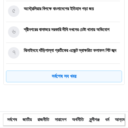
৫
অস্ট্রেলিয়ার বিপক্ষে বাংলাদেশের ইতিহাস গড়া জয়
৬
শ্রীনগরের বালাশুরে সরকারি দীঘি দখলের চেষ্টা থানায় অভিযোগ
৭
ঝিনাইদহে দাঁড়িপাল্লা প্রতীকের এজেন্ট স্বাক্ষরিত ফলাফল শিট জব্দ
৮
ত্রয়োদশ জাতীয় নির্বাচন, শান্তিপূর্ণ ও নিরপেক্ষ হোক
সর্বশেষ সব খবর
৯
ইশরাকের আসনে ভোটকেন্দ্রে ঢুকে প্রিজাইডিং অফিসারের ওপর
হামলা বিএনপি নেতাকর্মীদের
১০
অবরুদ্ধ জামায়াত নেতাকে উদ্ধার করলেন এনসিপি নেত্রী ডা. মিতু
সর্বশেষ
জাতীয়
রাজনীতি
সারাদেশ
অর্থনীতি
মুন্সীগঞ্জ
ধর্ম
আন্তর্জা