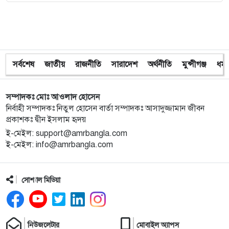
৯
ইশরাকের আসনে ভোটকেন্দ্রে ঢুকে প্রিজাইডিং অফিসারের
ওপর হামলা বিএনপি নেতাকর্মীদের
সর্বশেষ
জাতীয়
রাজনীতি
সারাদেশ
অর্থনীতি
মুন্সীগঞ্জ
ধর্ম
১০
অবরুদ্ধ জামায়াত নেতাকে উদ্ধার করলেন এনসিপি নেত্রী ডা.
মিতু
সম্পাদকঃ মোঃ আওলাদ হোসেন
১১
ভোটকেন্দ্রের সামনে বস্তাভর্তি টাকাসহ স্বেচ্ছাসেবকদল নেতা
নির্বাহী সম্পাদকঃ নিতুল হোসেন বার্তা সম্পাদকঃ আসাদুজ্জামান জীবন
আটক
প্রকাশকঃ দ্বীন ইসলাম হৃদয়
ই-মেইল: support@amrbangla.com
ই-মেইল: info@amrbangla.com
১২
গোপালগঞ্জে ডিসির বাসভবনের সামনে ককটেল বিস্ফোরণ
সোশ্যাল মিডিয়া
১৩
সন্ত্রাসীদের ব্যবস্থা না নেওয়া হলে আমার পক্ষে নির্বাচন করা
সম্ভব নয় : ভিপি নূর
১৪
নির্বাচনী নিরাপত্তা পর্যবেক্ষণে ফরিদপুর ও মুন্সীগঞ্জে বিজিবি
নিউজলেটার
মোবাইল অ্যাপস