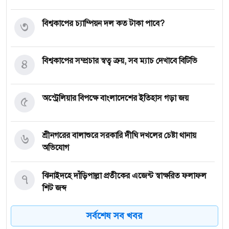
৩
বিশ্বকাপের চ্যাম্পিয়ন দল কত টাকা পাবে?
৪
বিশ্বকাপের সম্প্রচার স্বত্ব ক্রয়, সব ম্যাচ দেখাবে বিটিভি
৫
অস্ট্রেলিয়ার বিপক্ষে বাংলাদেশের ইতিহাস গড়া জয়
৬
শ্রীনগরের বালাশুরে সরকারি দীঘি দখলের চেষ্টা থানায়
অভিযোগ
৭
ঝিনাইদহে দাঁড়িপাল্লা প্রতীকের এজেন্ট স্বাক্ষরিত ফলাফল
শিট জব্দ
সর্বশেষ সব খবর
৮
ত্রয়োদশ জাতীয় নির্বাচন, শান্তিপূর্ণ ও নিরপেক্ষ হোক