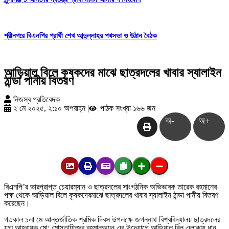
শ্রীনগরে বিএনপির প্রার্থী শেখ আব্দুল্লাহর পথসভা ও উঠান বৈঠক
আড়িয়াল বিলে কৃষকদের মাঝে ছাত্রদলের খাবার স্যালাইন
ঠান্ডা পানীয় বিতরণ
নিজস্ব প্রতিবেদক
২ মে ২০২৫, ২:১০ অপরাহ্ন
|
পাঠক সংখ্যা ১৬৬ জন
অ-
অ+
বিএনপি
’
র
ভারপ্রাপ্ত
চেয়ারম্যান
ও
ছাত্রদলের
সাংগঠনিক
অভিভাবক
তারেক
রহমানের
পক্ষ
থেকে
আড়িয়াল
বিলে
কৃষকদের
মাঝে
ছাত্রদলের
খাবার
স্যালাইন
ঠান্ডা
পানীয়
বিতরণ
করেছেন।
গতকাল
১লা
মে
আন্তর্জাতিক
শ্রমিক
দিবস
উপলক্ষে
জগন্নাথ
বিশ্ববিদ্যালয়
ছাত্রদলের
যুগ্ম
আহ্বায়ক
মো
:
মোস্তাফিজুর
রহমান
অয়ন
এর
উদ্যোগে
আড়িয়াল
বিল
এলাকায়
ধান