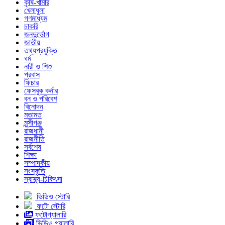
কৃষি-খামার
খেলাধুলা
গণমাধ্যম
চাকরি
জনদুর্ভোগ
জাতীয়
তথ্যপ্রযুক্তি
ধর্ম
নারী ও শিশু
প্রবাস
ফিচার
ফেসবুক কর্নার
বন ও পরিবেশ
বিনোদন
মতামত
মুন্সীগঞ্জ
রাজধানী
রাজনীতি
সর্বশেষ
শিক্ষা
সম্পাদকীয়
সংস্কৃতি
স্বাস্থ্য-চিকিৎসা
ভিডিও স্টোরি
ফটো স্টোরি
ফটোগ্যালারি
ভিডিও গ্যালারি