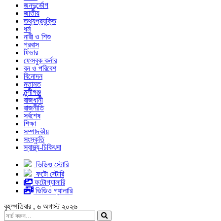
জনদুর্ভোগ
জাতীয়
তথ্যপ্রযুক্তি
ধর্ম
নারী ও শিশু
প্রবাস
ফিচার
ফেসবুক কর্নার
বন ও পরিবেশ
বিনোদন
মতামত
মুন্সীগঞ্জ
রাজধানী
রাজনীতি
সর্বশেষ
শিক্ষা
সম্পাদকীয়
সংস্কৃতি
স্বাস্থ্য-চিকিৎসা
ভিডিও স্টোরি
ফটো স্টোরি
ফটোগ্যালারি
ভিডিও গ্যালারি
বৃহস্পতিবার , ৬ অগাস্ট ২০২৬