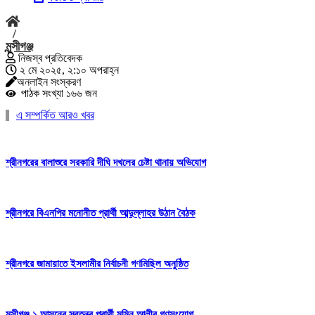
/
মুন্সীগঞ্জ
নিজস্ব প্রতিবেদক
২ মে ২০২৫, ২:১০ অপরাহ্ন
অনলাইন সংস্করণ
পাঠক সংখ্যা ১৬৬ জন
এ সম্পর্কিত আরও খবর
শ্রীনগরের বালাশুরে সরকারি দীঘি দখলের চেষ্টা থানায় অভিযোগ
শ্রীনগরে বিএনপির মনোনীত প্রার্থী আব্দুল্লাহর উঠান বৈঠক
শ্রীনগরে জামায়াতে ইসলামীর নির্বাচনী গণমিছিল অনুষ্ঠিত
মুন্সীগঞ্জ ১ আসনের স্বতন্ত্র প্রার্থী মমিন আলীর গণসংযোগ