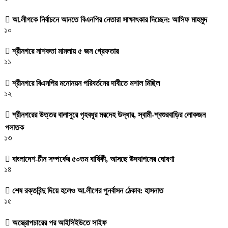
আ.লীগকে নির্বাচনে আনতে বিএনপির নেতারা সাক্ষাৎকার দিচ্ছেন: আসিফ মাহমুদ
১০
শ্রীনগরে নাশকতা মামলায় ৫ জন গ্রেফতার
১১
শ্রীনগরে বিএনপির মনোনয়ন পরিবর্তনের দাবীতে মশাল মিছিল
১২
শ্রীনগরের উত্তর বালাসুরে গৃহবধূর মরদেহ উদ্ধার, স্বামী-শ্বশুরবাড়ির লোকজন
পলাতক
১৩
বাংলাদেশ-চীন সম্পর্কের ৫০তম বার্ষিকী, আসছে উদযাপনের ঘোষণা
১৪
শেষ রক্তবিন্দু দিয়ে হলেও আ.লীগের পুনর্বাসন ঠেকাব: হাসনাত
১৫
অস্ত্রোপচারের পর আইসিইউতে সাইফ