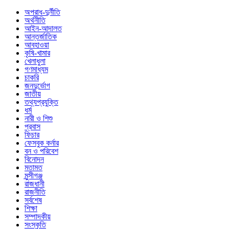
অপরাধ-দুর্নীতি
অর্থনীতি
আইন-আদালত
আন্তর্জাতিক
আবহাওয়া
কৃষি-খামার
খেলাধুলা
গণমাধ্যম
চাকরি
জনদুর্ভোগ
জাতীয়
তথ্যপ্রযুক্তি
ধর্ম
নারী ও শিশু
প্রবাস
ফিচার
ফেসবুক কর্নার
বন ও পরিবেশ
বিনোদন
মতামত
মুন্সীগঞ্জ
রাজধানী
রাজনীতি
সর্বশেষ
শিক্ষা
সম্পাদকীয়
সংস্কৃতি