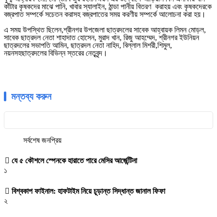
কাঁটার
কৃষকদের
মাঝে
পানি
,
খাবার
স্যালাইন
,
ঠান্ডা
পানীয়
বিতরণ
করা
হয়
এবং
কৃষকদেরকে
বজ্রপাত
সম্পর্কে
সচেতন
করাসহ
বজ্রপাতের
সময়
করণীয়
সম্পর্কে
আলোচনা
করা
হয়।
এ
সময়
উপস্থিত
ছিলেন
,
শ্রীনগর
উপজেলা
ছাত্রদলের
সাবেক
আহ্বায়ক
লিমন
মোড়ল
,
সাবেক
ছাত্রদল
নেতা
শাহাদাত
হোসেন
,
মুরাদ
খান
,
রিজু
আহম্মেদ
,
শ্রীনগর
ইউনিয়ন
ছাত্রদলের
সভাপতি
আমিন
,
ছাত্রদল
নেতা
নাহিদ
,
বিল্লাল
মিশরী
,
শিমুল
,
নয়নসহ
ছাত্রদলের
বিভিন্ন
স্তরের
নেতৃবৃন্দ।
মন্তব্য করুন
সর্বশেষ
জনপ্রিয়
যে ৫ কৌশলে স্পেনকে হারাতে পারে মেসির আর্জেন্টিনা
১
বিশ্বকাপ ফাইনাল: হাফটাইম নিয়ে চূড়ান্ত সিদ্ধান্ত জানাল ফিফা
২