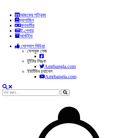
আজকের পত্রিকা
ম্যাগাজিন
কনভার্টার
ই-পেপার
আর্কাইভ
সোশ্যাল মিডিয়া
ফেসবুক পেজ
টুইটার লিঙ্ক
Amrbangla.com
ইউটিউব চ্যানেল
Amrbangla.com