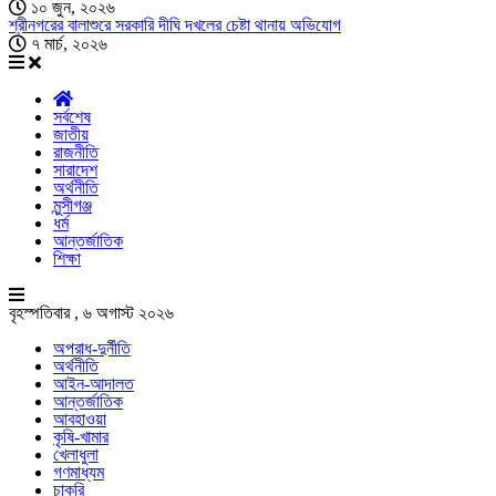
১০ জুন, ২০২৬
শ্রীনগরের বালাশুরে সরকারি দীঘি দখলের চেষ্টা থানায় অভিযোগ
৭ মার্চ, ২০২৬
সর্বশেষ
জাতীয়
রাজনীতি
সারাদেশ
অর্থনীতি
মুন্সীগঞ্জ
ধর্ম
আন্তর্জাতিক
শিক্ষা
বৃহস্পতিবার , ৬ অগাস্ট ২০২৬
অপরাধ-দুর্নীতি
অর্থনীতি
আইন-আদালত
আন্তর্জাতিক
আবহাওয়া
কৃষি-খামার
খেলাধুলা
গণমাধ্যম
চাকরি