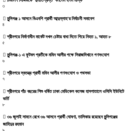
টিউলিপ সিদ্দিককে ‘দুর্নীতিগ্রস্ত’ বললেন ইলন মাস্ক
৩
মুন্সিগঞ্জ ১ আসনে বিএনপি প্রার্থী আব্দুল্লাহ’র নির্বাচনী সমাবেশ
৪
শ্রীনগরে নির্মাণাধীন মার্কেট দখল চেষ্টায় বাধা দিতে গিয়ে নিহত ১, আহত ৮
৫
মুন্সিগঞ্জ-১ এ ফুটবল প্রতীকে মমিন আলীর পক্ষে সিরাজদিখানে গণসংযোগ
৬
শ্রীনগরে স্বতন্ত্র প্রার্থী মমিন আলীর গণসংযোগ ও পথসভা
৭
শ্রীনগরে পাঁচ বছরের শিশু ধর্ষিত ঢাকা মেডিকেল কলেজ হাসপাতালে ওসিসি ইউনিটে
ভর্তি
৮
৩৬ জুলাই সামনে রেখে ৩৬ আসনে প্রার্থী ঘোষণা, তালিকায় রয়েছেন মুন্সিগঞ্জের
জাহিদুর রহমান
৯