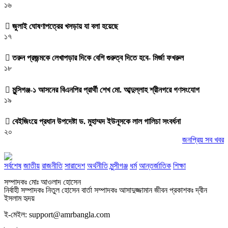
১৬
জুলাই ঘোষণাপত্রের খসড়ায় যা বলা হয়েছে
১৭
তরুন প্রজন্মকে লেখাপড়ার দিকে বেশি গুরুত্ব দিতে হবে- মির্জা ফখরুল
১৮
মুন্সিগঞ্জ-১ আসনের বিএনপির প্রার্থী শেখ মো. আব্দুল্লাহ শ্রীনগরে গণসংযোগ
১৯
বেইজিংয়ে প্রধান উপদেষ্টা ড. মুহাম্মদ ইউনূসকে লাল গালিচা সংবর্ধনা
২০
জনপ্রিয় সব খবর
সর্বশেষ
জাতীয়
রাজনীতি
সারাদেশ
অর্থনীতি
মুন্সীগঞ্জ
ধর্ম
আন্তর্জাতিক
শিক্ষা
সম্পাদকঃ মোঃ আওলাদ হোসেন
নির্বাহী সম্পাদকঃ নিতুল হোসেন বার্তা সম্পাদকঃ আসাদুজ্জামান জীবন প্রকাশকঃ দ্বীন
ইসলাম হৃদয়
ই-মেইল: support@amrbangla.com