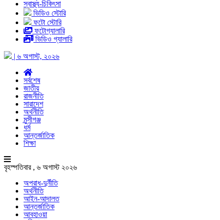
স্বাস্থ্য-চিকিৎসা
ভিডিও স্টোরি
ফটো স্টোরি
ফটোগ্যালারি
ভিডিও গ্যালারি
| ৬ অগাস্ট, ২০২৬
সর্বশেষ
জাতীয়
রাজনীতি
সারাদেশ
অর্থনীতি
মুন্সীগঞ্জ
ধর্ম
আন্তর্জাতিক
শিক্ষা
বৃহস্পতিবার , ৬ অগাস্ট ২০২৬
অপরাধ-দুর্নীতি
অর্থনীতি
আইন-আদালত
আন্তর্জাতিক
আবহাওয়া