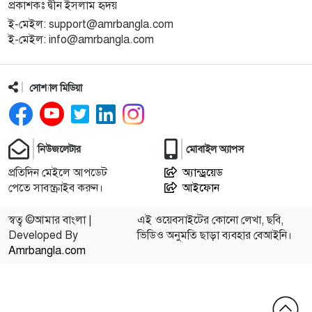
প্রকাশকঃ দ্বীন ইসলাম হৃদয়
ই-মেইল: support@amrbangla.com
ই-মেইল: info@amrbangla.com
সোশ্যাল মিডিয়া
নিউজলেটার
মোবাইল অ্যাপস
প্রতিদিন মেইলে আপডেট
অ্যান্ড্রয়েড
পেতে সাবস্ক্রাইব করুন।
আইফোন
স্বত্ব ©আমার বাংলা |
এই ওয়েবসাইটের কোনো লেখা, ছবি,
Developed By
ভিডিও অনুমতি ছাড়া ব্যবহার বেআইনি।
Amrbangla.com