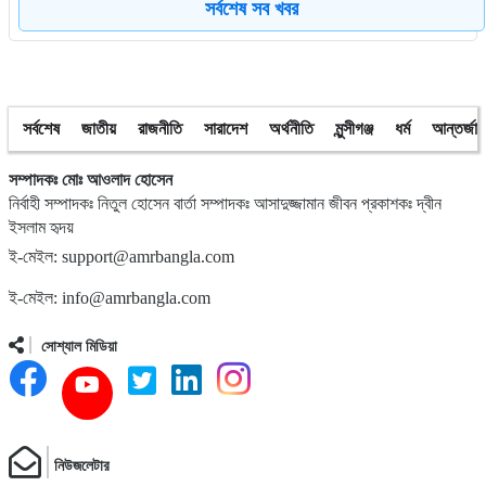
সর্বশেষ সব খবর
৮
ত্রয়োদশ জাতীয় নির্বাচন, শান্তিপূর্ণ ও নিরপেক্ষ হোক
সর্বশেষ
জাতীয়
রাজনীতি
সারাদেশ
অর্থনীতি
মুন্সীগঞ্জ
ধর্ম
আন্তর্জা
৯
ইশরাকের আসনে ভোটকেন্দ্রে ঢুকে প্রিজাইডিং অফিসারের ওপর হামলা
বিএনপি নেতাকর্মীদের
সম্পাদকঃ মোঃ আওলাদ হোসেন
নির্বাহী সম্পাদকঃ নিতুল হোসেন বার্তা সম্পাদকঃ আসাদুজ্জামান জীবন প্রকাশকঃ দ্বীন
ইসলাম হৃদয়
১০
অবরুদ্ধ জামায়াত নেতাকে উদ্ধার করলেন এনসিপি নেত্রী ডা. মিতু
ই-মেইল: support@amrbangla.com
ই-মেইল: info@amrbangla.com
১১
ভোটকেন্দ্রের সামনে বস্তাভর্তি টাকাসহ স্বেচ্ছাসেবকদল নেতা আটক
সোশ্যাল মিডিয়া
১২
গোপালগঞ্জে ডিসির বাসভবনের সামনে ককটেল বিস্ফোরণ
নিউজলেটার