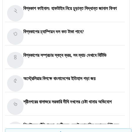
২
বিশ্বকাপ ফাইনাল: হাফটাইম নিয়ে চূড়ান্ত সিদ্ধান্ত জানাল ফিফা
৩
বিশ্বকাপের চ্যাম্পিয়ন দল কত টাকা পাবে?
৪
বিশ্বকাপের সম্প্রচার স্বত্ব ক্রয়, সব ম্যাচ দেখাবে বিটিভি
৫
অস্ট্রেলিয়ার বিপক্ষে বাংলাদেশের ইতিহাস গড়া জয়
৬
শ্রীনগরের বালাশুরে সরকারি দীঘি দখলের চেষ্টা থানায় অভিযোগ
৭
ঝিনাইদহে দাঁড়িপাল্লা প্রতীকের এজেন্ট স্বাক্ষরিত ফলাফল শিট জব্দ