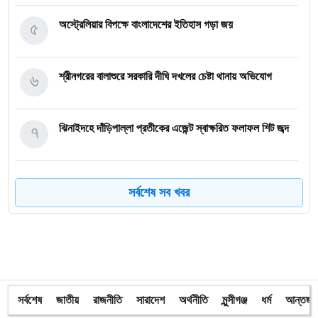
৫
অস্ট্রেলিয়ার বিপক্ষে বাংলাদেশের ইতিহাস গড়া জয়
৬
শ্রীনগরের বালাশুরে সরকারি দীঘি দখলের চেষ্টা থানায় অভিযোগ
৭
ঝিনাইদহে দাঁড়িপাল্লা প্রতীকের এজেন্ট স্বাক্ষরিত ফলাফল শিট জব্দ
৮
ত্রয়োদশ জাতীয় নির্বাচন, শান্তিপূর্ণ ও নিরপেক্ষ হোক
সর্বশেষ সব খবর
৯
ইশরাকের আসনে ভোটকেন্দ্রে ঢুকে প্রিজাইডিং অফিসারের ওপর
হামলা বিএনপি নেতাকর্মীদের
১০
অবরুদ্ধ জামায়াত নেতাকে উদ্ধার করলেন এনসিপি নেত্রী ডা. মিতু
সর্বশেষ
জাতীয়
রাজনীতি
সারাদেশ
অর্থনীতি
মুন্সীগঞ্জ
ধর্ম
আন্তর্জা