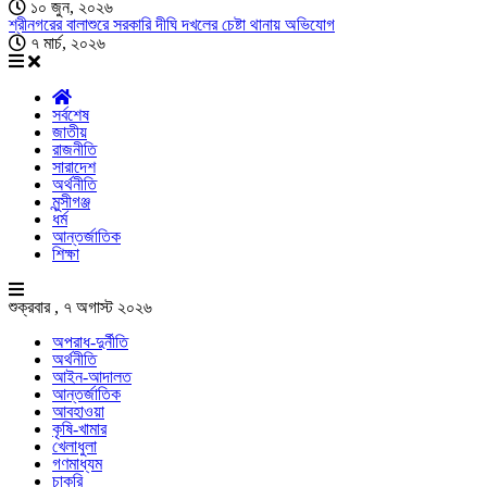
১০ জুন, ২০২৬
শ্রীনগরের বালাশুরে সরকারি দীঘি দখলের চেষ্টা থানায় অভিযোগ
৭ মার্চ, ২০২৬
সর্বশেষ
জাতীয়
রাজনীতি
সারাদেশ
অর্থনীতি
মুন্সীগঞ্জ
ধর্ম
আন্তর্জাতিক
শিক্ষা
শুক্রবার , ৭ অগাস্ট ২০২৬
অপরাধ-দুর্নীতি
অর্থনীতি
আইন-আদালত
আন্তর্জাতিক
আবহাওয়া
কৃষি-খামার
খেলাধুলা
গণমাধ্যম
চাকরি