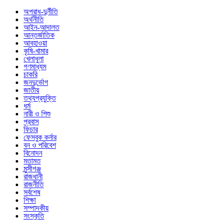
অপরাধ-দুর্নীতি
অর্থনীতি
আইন-আদালত
আন্তর্জাতিক
আবহাওয়া
কৃষি-খামার
খেলাধুলা
গণমাধ্যম
চাকরি
জনদুর্ভোগ
জাতীয়
তথ্যপ্রযুক্তি
ধর্ম
নারী ও শিশু
প্রবাস
ফিচার
ফেসবুক কর্নার
বন ও পরিবেশ
বিনোদন
মতামত
মুন্সীগঞ্জ
রাজধানী
রাজনীতি
সর্বশেষ
শিক্ষা
সম্পাদকীয়
সংস্কৃতি