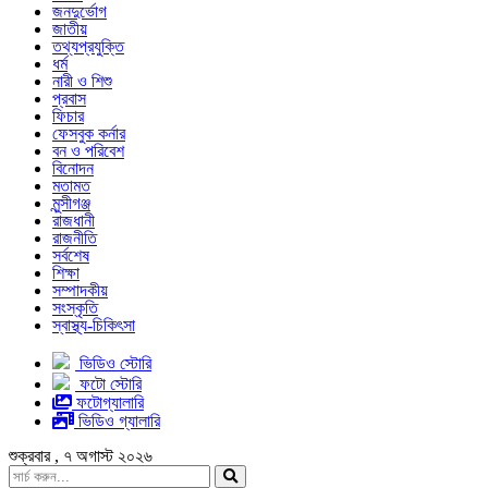
জনদুর্ভোগ
জাতীয়
তথ্যপ্রযুক্তি
ধর্ম
নারী ও শিশু
প্রবাস
ফিচার
ফেসবুক কর্নার
বন ও পরিবেশ
বিনোদন
মতামত
মুন্সীগঞ্জ
রাজধানী
রাজনীতি
সর্বশেষ
শিক্ষা
সম্পাদকীয়
সংস্কৃতি
স্বাস্থ্য-চিকিৎসা
ভিডিও স্টোরি
ফটো স্টোরি
ফটোগ্যালারি
ভিডিও গ্যালারি
শুক্রবার , ৭ অগাস্ট ২০২৬