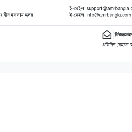
ই-মেইল: support@amrbangla
কঃ দ্বীন ইসলাম হৃদয়
ই-মেইল: info@amrbangla.com
নিউজলেটা
প্রতিদিন মেইলে 