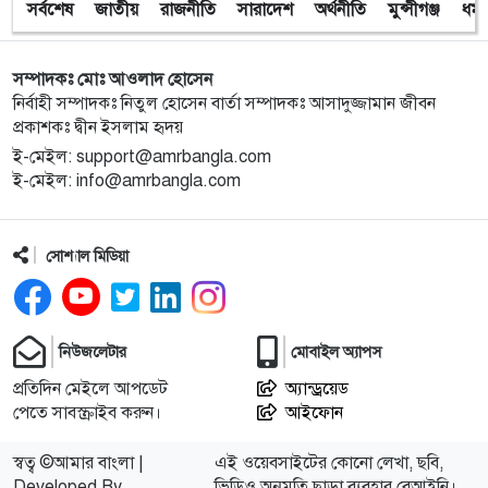
সর্বশেষ
জাতীয়
রাজনীতি
সারাদেশ
অর্থনীতি
মুন্সীগঞ্জ
ধর্ম
সম্পাদকঃ মোঃ আওলাদ হোসেন
নির্বাহী সম্পাদকঃ নিতুল হোসেন বার্তা সম্পাদকঃ আসাদুজ্জামান জীবন
প্রকাশকঃ দ্বীন ইসলাম হৃদয়
ই-মেইল: support@amrbangla.com
ই-মেইল: info@amrbangla.com
সোশ্যাল মিডিয়া
নিউজলেটার
মোবাইল অ্যাপস
প্রতিদিন মেইলে আপডেট
অ্যান্ড্রয়েড
পেতে সাবস্ক্রাইব করুন।
আইফোন
স্বত্ব ©আমার বাংলা |
এই ওয়েবসাইটের কোনো লেখা, ছবি,
Developed By
ভিডিও অনুমতি ছাড়া ব্যবহার বেআইনি।