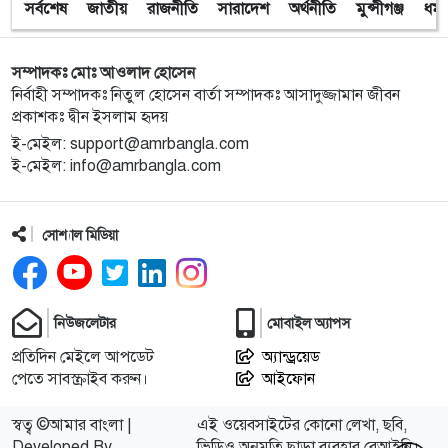
সর্বশেষ
জাতীয়
রাজনীতি
সারাদেশ
অর্থনীতি
মুন্সীগঞ্জ
ধর্ম
সম্পাদকঃ মোঃ আওলাদ হোসেন
নির্বাহী সম্পাদকঃ নিতুল হোসেন বার্তা সম্পাদকঃ আসাদুজ্জামান জীবন
প্রকাশকঃ দ্বীন ইসলাম হৃদয়
ই-মেইল: support@amrbangla.com
ই-মেইল: info@amrbangla.com
সোশ্যাল মিডিয়া
নিউজলেটার
মোবাইল অ্যাপস
প্রতিদিন মেইলে আপডেট
অ্যান্ড্রয়েড
পেতে সাবস্ক্রাইব করুন।
আইফোন
স্বত্ব ©আমার বাংলা |
এই ওয়েবসাইটের কোনো লেখা, ছবি,
Developed By
ভিডিও অনুমতি ছাড়া ব্যবহার বেআইনি।