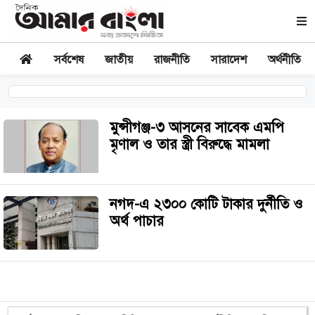
সর্বশেষ
জাতীয়
রাজনীতি
সারাদেশ
অর্থনীতি
মুন্সীগঞ্জ-৩ আসনের সাবেক এমপি
মৃণাল ও তার স্ত্রী বিরুদ্ধে মামলা
নগদ-এ ২৩০০ কোটি টাকার দুর্নীতি ও
অর্থ পাচার