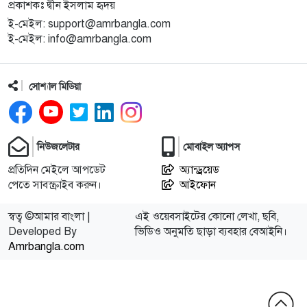
প্রকাশকঃ দ্বীন ইসলাম হৃদয়
ই-মেইল: support@amrbangla.com
ই-মেইল: info@amrbangla.com
সোশ্যাল মিডিয়া
নিউজলেটার
মোবাইল অ্যাপস
প্রতিদিন মেইলে আপডেট
অ্যান্ড্রয়েড
পেতে সাবস্ক্রাইব করুন।
আইফোন
স্বত্ব ©আমার বাংলা |
এই ওয়েবসাইটের কোনো লেখা, ছবি,
Developed By
ভিডিও অনুমতি ছাড়া ব্যবহার বেআইনি।
Amrbangla.com