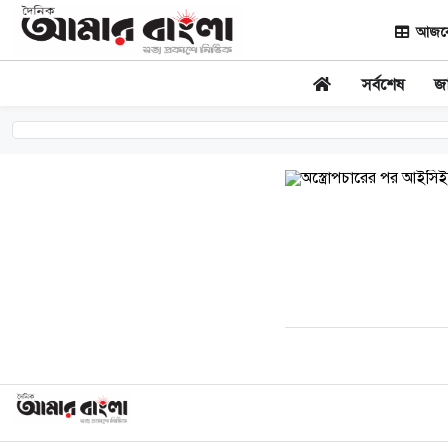
আজকের
সর্বশেষ
জ