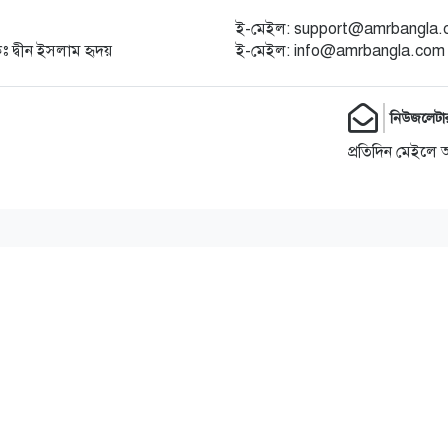
ই-মেইল: support@amrbangla
কঃ দ্বীন ইসলাম হৃদয়
ই-মেইল: info@amrbangla.com
নিউজলেটা
প্রতিদিন মেইলে 