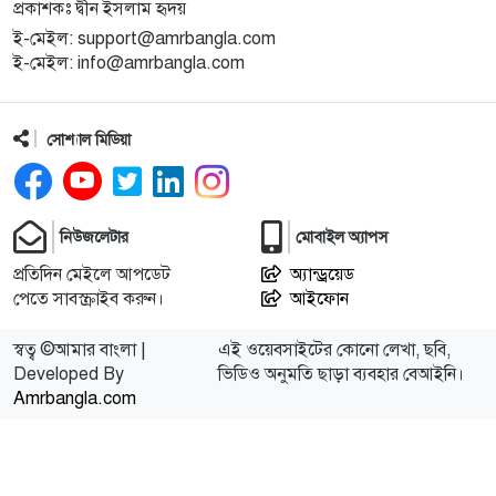
প্রকাশকঃ দ্বীন ইসলাম হৃদয়
ই-মেইল: support@amrbangla.com
ই-মেইল: info@amrbangla.com
সোশ্যাল মিডিয়া
নিউজলেটার
মোবাইল অ্যাপস
প্রতিদিন মেইলে আপডেট
অ্যান্ড্রয়েড
পেতে সাবস্ক্রাইব করুন।
আইফোন
স্বত্ব ©আমার বাংলা |
এই ওয়েবসাইটের কোনো লেখা, ছবি,
Developed By
ভিডিও অনুমতি ছাড়া ব্যবহার বেআইনি।
Amrbangla.com