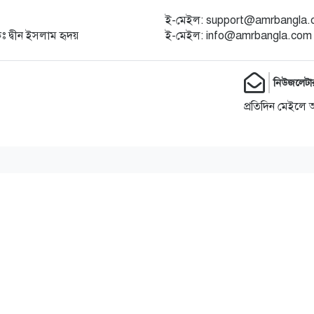
ই-মেইল: support@amrbangla
কঃ দ্বীন ইসলাম হৃদয়
ই-মেইল: info@amrbangla.com
নিউজলেটা
প্রতিদিন মেইলে 