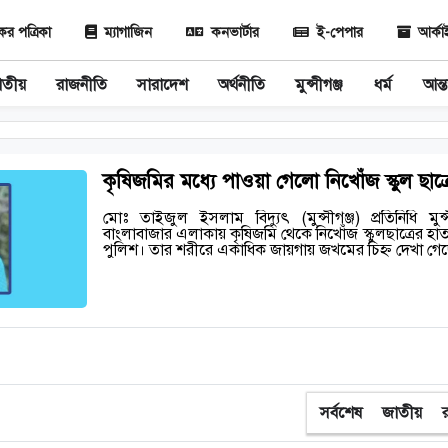
 পত্রিকা
ম্যাগাজিন
কনভার্টার
ই-পেপার
আর্ক
াতীয়
রাজনীতি
সারাদেশ
অর্থনীতি
মুন্সীগঞ্জ
ধর্ম
আন্ত
কৃষিজমির মধ্যে পাওয়া গেলো নিখোঁজ স্কুল ছাত্র
মোঃ তাইজুল ইসলাম বিদ্যুৎ (মুন্সীগঞ্জ) প্রতিনিধি ম
বাংলাবাজার এলাকায় কৃষিজমি থেকে নিখোঁজ স্কুলছাত্রের হাত
পুলিশ। তার শরীরে একাধিক জায়গায় জখমের চিহ্ন দেখা গ
সর্বশেষ
জাতীয়