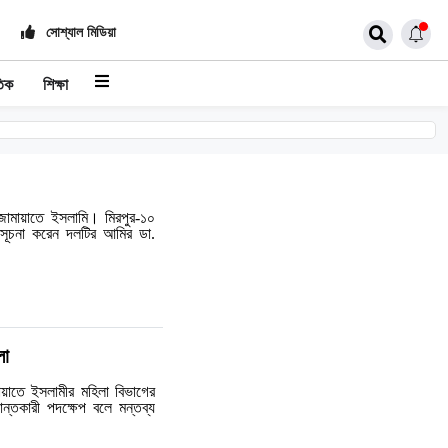
সোশ্যাল মিডিয়া
তিক
শিক্ষা
শ জামায়াতে ইসলামি। মিরপুর-১০
ার সূচনা করেন দলটির আমির ডা.
লা
ায়াতে ইসলামীর মহিলা বিভাগের
্তকারী পদক্ষেপ বলে মন্তব্য