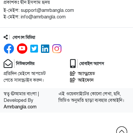
প্রকাশকঃ দ্বীন ইসলাম হৃদয়
ই-মেইল: support@amrbangla.com
ই-মেইল: info@amrbangla.com
সোশ্যাল মিডিয়া
নিউজলেটার
মোবাইল অ্যাপস
প্রতিদিন মেইলে আপডেট
অ্যান্ড্রয়েড
পেতে সাবস্ক্রাইব করুন।
আইফোন
স্বত্ব ©আমার বাংলা |
এই ওয়েবসাইটের কোনো লেখা, ছবি,
Developed By
ভিডিও অনুমতি ছাড়া ব্যবহার বেআইনি।
Amrbangla.com