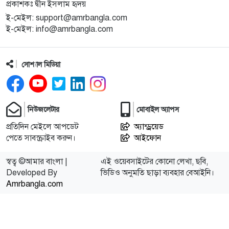
প্রকাশকঃ দ্বীন ইসলাম হৃদয়
ই-মেইল: support@amrbangla.com
ই-মেইল: info@amrbangla.com
সোশ্যাল মিডিয়া
নিউজলেটার
মোবাইল অ্যাপস
প্রতিদিন মেইলে আপডেট
অ্যান্ড্রয়েড
পেতে সাবস্ক্রাইব করুন।
আইফোন
স্বত্ব ©আমার বাংলা |
এই ওয়েবসাইটের কোনো লেখা, ছবি,
Developed By
ভিডিও অনুমতি ছাড়া ব্যবহার বেআইনি।
Amrbangla.com