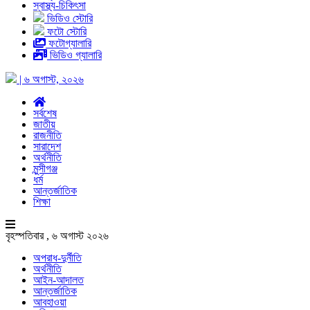
স্বাস্থ্য-চিকিৎসা
ভিডিও স্টোরি
ফটো স্টোরি
ফটোগ্যালারি
ভিডিও গ্যালারি
| ৬ অগাস্ট, ২০২৬
সর্বশেষ
জাতীয়
রাজনীতি
সারাদেশ
অর্থনীতি
মুন্সীগঞ্জ
ধর্ম
আন্তর্জাতিক
শিক্ষা
বৃহস্পতিবার , ৬ অগাস্ট ২০২৬
অপরাধ-দুর্নীতি
অর্থনীতি
আইন-আদালত
আন্তর্জাতিক
আবহাওয়া