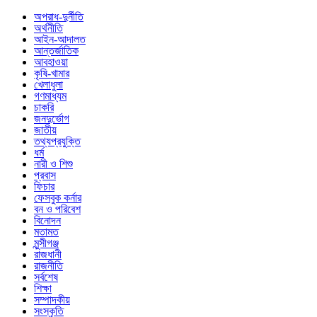
অপরাধ-দুর্নীতি
অর্থনীতি
আইন-আদালত
আন্তর্জাতিক
আবহাওয়া
কৃষি-খামার
খেলাধুলা
গণমাধ্যম
চাকরি
জনদুর্ভোগ
জাতীয়
তথ্যপ্রযুক্তি
ধর্ম
নারী ও শিশু
প্রবাস
ফিচার
ফেসবুক কর্নার
বন ও পরিবেশ
বিনোদন
মতামত
মুন্সীগঞ্জ
রাজধানী
রাজনীতি
সর্বশেষ
শিক্ষা
সম্পাদকীয়
সংস্কৃতি