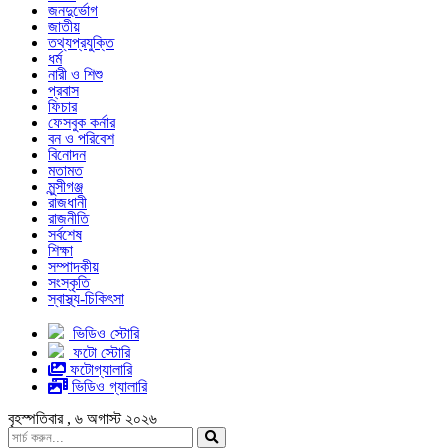
জনদুর্ভোগ
জাতীয়
তথ্যপ্রযুক্তি
ধর্ম
নারী ও শিশু
প্রবাস
ফিচার
ফেসবুক কর্নার
বন ও পরিবেশ
বিনোদন
মতামত
মুন্সীগঞ্জ
রাজধানী
রাজনীতি
সর্বশেষ
শিক্ষা
সম্পাদকীয়
সংস্কৃতি
স্বাস্থ্য-চিকিৎসা
ভিডিও স্টোরি
ফটো স্টোরি
ফটোগ্যালারি
ভিডিও গ্যালারি
বৃহস্পতিবার , ৬ অগাস্ট ২০২৬