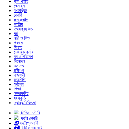
কৃষি-খামার
খেলাধুলা
গণমাধ্যম
চাকরি
জনদুর্ভোগ
জাতীয়
তথ্যপ্রযুক্তি
ধর্ম
নারী ও শিশু
প্রবাস
ফিচার
ফেসবুক কর্নার
বন ও পরিবেশ
বিনোদন
মতামত
মুন্সীগঞ্জ
রাজধানী
রাজনীতি
সর্বশেষ
শিক্ষা
সম্পাদকীয়
সংস্কৃতি
স্বাস্থ্য-চিকিৎসা
ভিডিও স্টোরি
ফটো স্টোরি
ফটোগ্যালারি
ভিডিও গ্যালারি