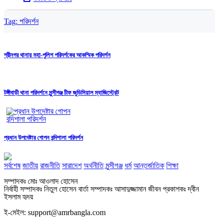
Tag:
পরিদর্শন
শ্রীনগর থানায় মহা-পুলিশ পরিদর্শকের আকস্মিক পরিদর্শন
টঙ্গীবাড়ী থানা পরিদর্শনে মুন্সীগঞ্জ চীফ জুডিসিয়াল ম্যাজিস্ট্রেট
প্রধান উপদেষ্টার গোপন বন্দিশালা পরিদর্শন
সর্বশেষ
জাতীয়
রাজনীতি
সারাদেশ
অর্থনীতি
মুন্সীগঞ্জ
ধর্ম
আন্তর্জাতিক
শিক্ষা
সম্পাদকঃ মোঃ আওলাদ হোসেন
নির্বাহী সম্পাদকঃ নিতুল হোসেন বার্তা সম্পাদকঃ আসাদুজ্জামান জীবন প্রকাশকঃ দ্বীন
ইসলাম হৃদয়
ই-মেইল: support@amrbangla.com