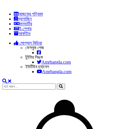
আজকের পত্রিকা
ম্যাগাজিন
কনভার্টার
ই-পেপার
আর্কাইভ
সোশ্যাল মিডিয়া
ফেসবুক পেজ
টুইটার লিঙ্ক
Amrbangla.com
ইউটিউব চ্যানেল
Amrbangla.com