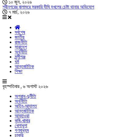
১০ জুন, ২০২৬
শ্রীনগরের বালাশুরে সরকারি দীঘি দখলের চেষ্টা থানায় অভিযোগ
৭ মার্চ, ২০২৬
সর্বশেষ
জাতীয়
রাজনীতি
সারাদেশ
অর্থনীতি
মুন্সীগঞ্জ
ধর্ম
আন্তর্জাতিক
শিক্ষা
বৃহস্পতিবার , ৬ অগাস্ট ২০২৬
অপরাধ-দুর্নীতি
অর্থনীতি
আইন-আদালত
আন্তর্জাতিক
আবহাওয়া
কৃষি-খামার
খেলাধুলা
গণমাধ্যম
চাকরি