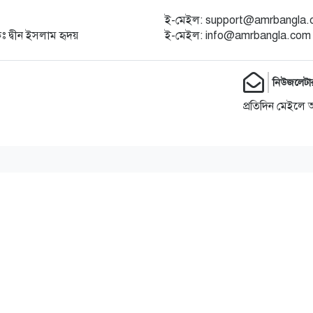
ই-মেইল: support@amrbangla
কঃ দ্বীন ইসলাম হৃদয়
ই-মেইল: info@amrbangla.com
নিউজলেটা
প্রতিদিন মেইলে 