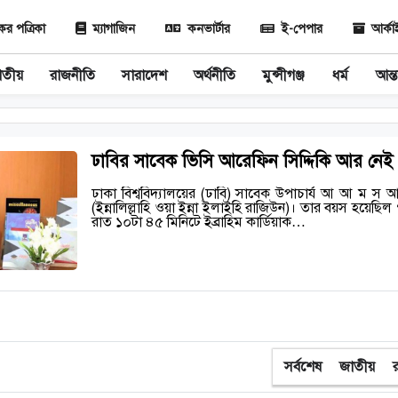
 পত্রিকা
ম্যাগাজিন
কনভার্টার
ই-পেপার
আর্ক
াতীয়
রাজনীতি
সারাদেশ
অর্থনীতি
মুন্সীগঞ্জ
ধর্ম
আন্ত
ঢাবির সাবেক ভিসি আরেফিন সিদ্দিকি আর নেই
ঢাকা বিশ্ববিদ্যালয়ের (ঢাবি) সাবেক উপাচার্য আ আ ম স আ
(ইন্নালিল্লাহি ওয়া ইন্না ইলাইহি রাজিউন)। তার বয়স হয়েছ
রাত ১০টা ৪৫ মিনিটে ইব্রাহিম কার্ডিয়াক…
সর্বশেষ
জাতীয়