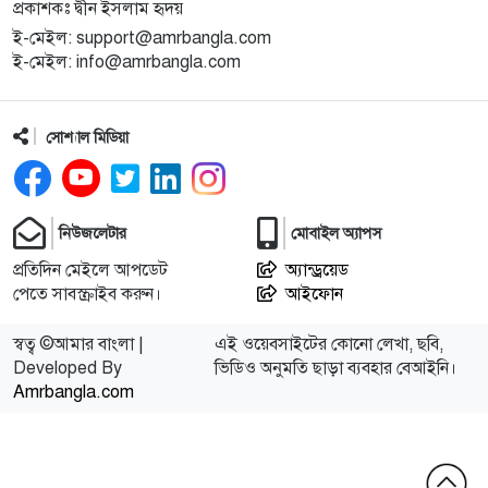
প্রকাশকঃ দ্বীন ইসলাম হৃদয়
ই-মেইল: support@amrbangla.com
ই-মেইল: info@amrbangla.com
সোশ্যাল মিডিয়া
নিউজলেটার
মোবাইল অ্যাপস
প্রতিদিন মেইলে আপডেট
অ্যান্ড্রয়েড
পেতে সাবস্ক্রাইব করুন।
আইফোন
স্বত্ব ©আমার বাংলা |
এই ওয়েবসাইটের কোনো লেখা, ছবি,
Developed By
ভিডিও অনুমতি ছাড়া ব্যবহার বেআইনি।
Amrbangla.com