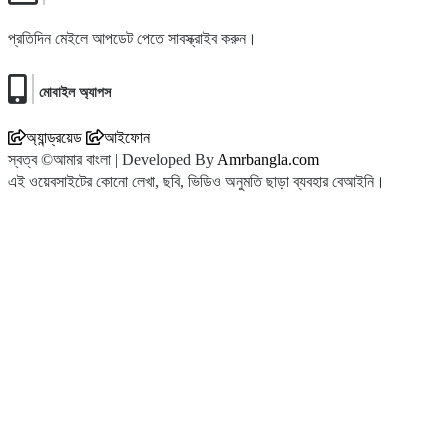
প্রতিদিন মেইলে আপডেট পেতে সাবস্ক্রাইব করুন।
মোবাইল অ্যাপস
অ্যান্ড্রয়েড
আইফোন
স্বত্ব ©আমার বাংলা | Developed By
Amrbangla.com
এই ওয়েবসাইটের কোনো লেখা, ছবি, ভিডিও অনুমতি ছাড়া ব্যবহার বেআইনি।