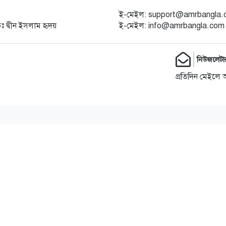
ই-মেইল: support@amrbangla
কঃ দ্বীন ইসলাম হৃদয়
ই-মেইল: info@amrbangla.com
নিউজলেটা
প্রতিদিন মেইলে 