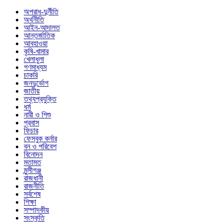
অপরাধ-দুর্নীতি
অর্থনীতি
আইন-আদালত
আন্তর্জাতিক
আবহাওয়া
কৃষি-খামার
খেলাধুলা
গণমাধ্যম
চাকরি
জনদুর্ভোগ
জাতীয়
তথ্যপ্রযুক্তি
ধর্ম
নারী ও শিশু
প্রবাস
ফিচার
ফেসবুক কর্নার
বন ও পরিবেশ
বিনোদন
মতামত
মুন্সীগঞ্জ
রাজধানী
রাজনীতি
সর্বশেষ
শিক্ষা
সম্পাদকীয়
সংস্কৃতি