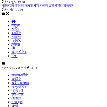
১০ জুন, ২০২৬
শ্রীনগরের বালাশুরে সরকারি দীঘি দখলের চেষ্টা থানায় অভিযোগ
৭ মার্চ, ২০২৬
সর্বশেষ
জাতীয়
রাজনীতি
সারাদেশ
অর্থনীতি
মুন্সীগঞ্জ
ধর্ম
আন্তর্জাতিক
শিক্ষা
বৃহস্পতিবার , ৬ অগাস্ট ২০২৬
অপরাধ-দুর্নীতি
অর্থনীতি
আইন-আদালত
আন্তর্জাতিক
আবহাওয়া
কৃষি-খামার
খেলাধুলা
গণমাধ্যম
চাকরি