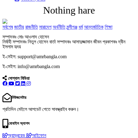
Nothing hare
সর্বশেষ
জাতীয়
রাজনীতি
সারাদেশ
অর্থনীতি
মুন্সীগঞ্জ
ধর্ম
আন্তর্জাতিক
শিক্ষা
সম্পাদকঃ মোঃ আওলাদ হোসেন
নির্বাহী সম্পাদকঃ নিতুল হোসেন বার্তা সম্পাদকঃ আসাদুজ্জামান জীবন প্রকাশকঃ দ্বীন
ইসলাম হৃদয়
ই-মেইল: support@amrbangla.com
ই-মেইল: info@amrbangla.com
সোশ্যাল মিডিয়া
নিউজলেটার
প্রতিদিন মেইলে আপডেট পেতে সাবস্ক্রাইব করুন।
মোবাইল অ্যাপস
অ্যান্ড্রয়েড
আইফোন