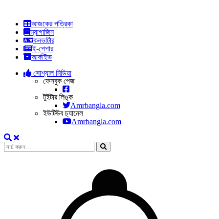
আজকের পত্রিকা
ম্যাগাজিন
কনভার্টার
ই-পেপার
আর্কাইভ
সোশ্যাল মিডিয়া
ফেসবুক পেজ
টুইটার লিঙ্ক
Amrbangla.com
ইউটিউব চ্যানেল
Amrbangla.com