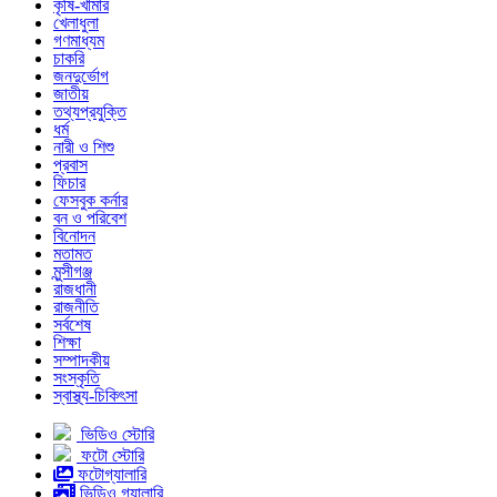
কৃষি-খামার
খেলাধুলা
গণমাধ্যম
চাকরি
জনদুর্ভোগ
জাতীয়
তথ্যপ্রযুক্তি
ধর্ম
নারী ও শিশু
প্রবাস
ফিচার
ফেসবুক কর্নার
বন ও পরিবেশ
বিনোদন
মতামত
মুন্সীগঞ্জ
রাজধানী
রাজনীতি
সর্বশেষ
শিক্ষা
সম্পাদকীয়
সংস্কৃতি
স্বাস্থ্য-চিকিৎসা
ভিডিও স্টোরি
ফটো স্টোরি
ফটোগ্যালারি
ভিডিও গ্যালারি