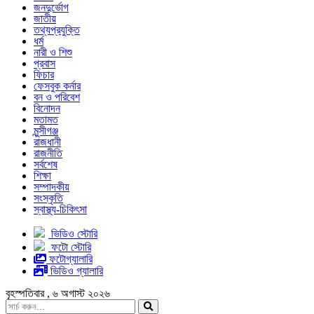
জনদুর্ভোগ
জাতীয়
তথ্যপ্রযুক্তি
ধর্ম
নারী ও শিশু
প্রবাস
ফিচার
ফেসবুক কর্নার
বন ও পরিবেশ
বিনোদন
মতামত
মুন্সীগঞ্জ
রাজধানী
রাজনীতি
সর্বশেষ
শিক্ষা
সম্পাদকীয়
সংস্কৃতি
স্বাস্থ্য-চিকিৎসা
ভিডিও স্টোরি
ফটো স্টোরি
ফটোগ্যালারি
ভিডিও গ্যালারি
বৃহস্পতিবার , ৬ অগাস্ট ২০২৬