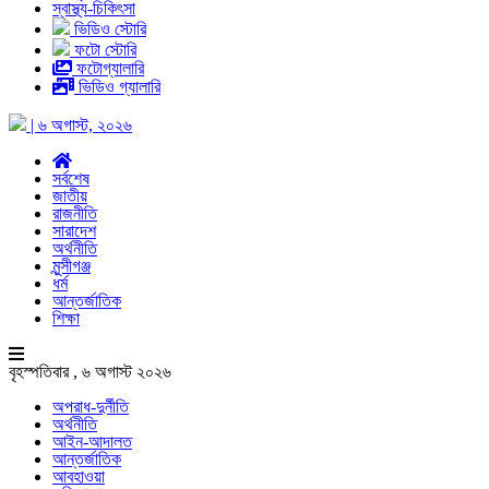
স্বাস্থ্য-চিকিৎসা
ভিডিও স্টোরি
ফটো স্টোরি
ফটোগ্যালারি
ভিডিও গ্যালারি
| ৬ অগাস্ট, ২০২৬
সর্বশেষ
জাতীয়
রাজনীতি
সারাদেশ
অর্থনীতি
মুন্সীগঞ্জ
ধর্ম
আন্তর্জাতিক
শিক্ষা
বৃহস্পতিবার , ৬ অগাস্ট ২০২৬
অপরাধ-দুর্নীতি
অর্থনীতি
আইন-আদালত
আন্তর্জাতিক
আবহাওয়া